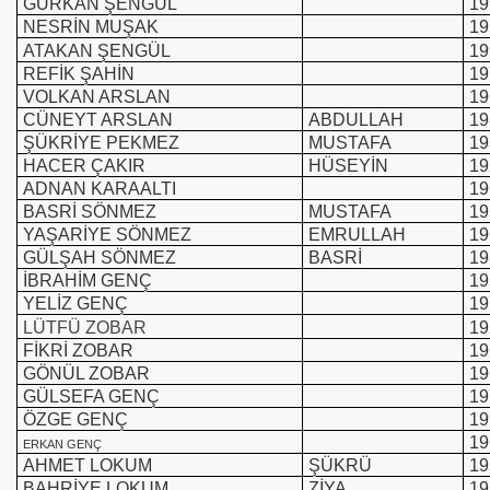
GÜRKAN ŞENGÜL
19
NESRİN MUŞAK
19
ATAKAN ŞENGÜL
19
REFİK ŞAHİN
19
VOLKAN ARSLAN
19
CÜNEYT ARSLAN
ABDULLAH
19
ŞÜKRİYE PEKMEZ
MUSTAFA
19
HACER ÇAKIR
HÜSEYİN
19
ADNAN KARAALTI
19
BASRİ SÖNMEZ
MUSTAFA
19
YAŞARİYE SÖNMEZ
EMRULLAH
19
GÜLŞAH SÖNMEZ
BASRİ
19
İBRAHİM GENÇ
19
YELİZ GENÇ
19
LÜTFÜ ZOBAR
19
FİKRİ ZOBAR
19
GÖNÜL ZOBAR
19
GÜLSEFA GENÇ
19
ÖZGE GENÇ
19
19
ERKAN GENÇ
AHMET LOKUM
ŞÜKRÜ
19
BAHRİYE LOKUM
ZİYA
19