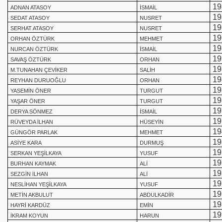
19
ADNAN ATASOY
İSMAİL
19
SEDAT ATASOY
NUSRET
19
SERHAT ATASOY
NUSRET
19
ORHAN ÖZTÜRK
MEHMET
19
NURCAN ÖZTÜRK
İSMAİL
19
SAVAŞ ÖZTÜRK
ORHAN
19
M.TUNAHAN ÇEVİKER
SALİH
19
REYHAN DURUOĞLU
ORHAN
19
YASEMİN ÖNER
TURGUT
19
YAŞAR ÖNER
TURGUT
19
DERYA SÖNMEZ
İSMAİL
19
RÜVEYDA İLHAN
HÜSEYİN
19
GÜNGÖR PARLAK
MEHMET
19
ASİYE KARA
DURMUŞ
19
SERKAN YEŞİLKAYA
YUSUF
19
BURHAN KAYMAK
ALİ
19
SEZGİN İLHAN
ALİ
19
NESLİHAN YEŞİLKAYA
YUSUF
19
METİN AKBULUT
ABDULKADİR
19
HAYRİ KARDÜZ
EMİN
19
İKRAM KOYUN
HARUN