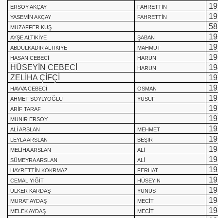
19
ERSOY AKÇAY
FAHRETTİN
19
YASEMİN AKÇAY
FAHRETTİN
58
MUZAFFER KUŞ
19
AYŞE ALTIKİYE
ŞABAN
19
ABDULKADİR ALTIKİYE
MAHMUT
19
HASAN CEBECİ
HARUN
HÜSEYİN CEBECİ
19
HARUN
ZELİHA ÇİFÇİ
19
19
HAVVA CEBECİ
OSMAN
19
AHMET SOYLYOĞLU
YUSUF
19
ARİF TARAF
19
MUNIR ERSOY
19
ALİ ARSLAN
MEHMET
19
LEYLA ARSLAN
BEŞİR
19
MELİHA ARSLAN
ALİ
19
SÜMEYRA ARSLAN
ALİ
19
HAYRETTİN KOKRMAZ
FERHAT
19
CEMAL YİĞİT
HÜSEYİN
19
ÜLKER KARDAŞ
YUNUS
19
MURAT AYDAŞ
MECİT
19
MELEK AYDAŞ
MECİT