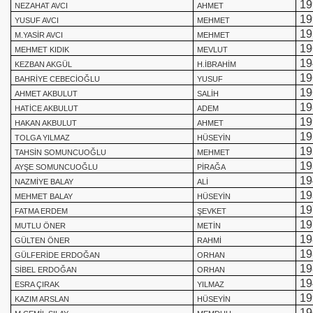
19
NEZAHAT AVCI
AHMET
19
YUSUF AVCI
MEHMET
19
M.YASİR AVCI
MEHMET
19
MEHMET KIDIK
MEVLUT
19
KEZBAN AKGÜL
H.İBRAHİM
19
BAHRİYE CEBECİOĞLU
YUSUF
19
AHMET AKBULUT
SALİH
19
HATİCE AKBULUT
ADEM
19
HAKAN AKBULUT
AHMET
19
TOLGA YILMAZ
HÜSEYİN
19
TAHSİN SOMUNCUOĞLU
MEHMET
19
AYŞE SOMUNCUOĞLU
PİRAĞA
19
NAZMİYE BALAY
ALİ
19
MEHMET BALAY
HÜSEYİN
19
FATMA ERDEM
ŞEVKET
19
MUTLU ÖNER
METİN
19
GÜLTEN ÖNER
RAHMİ
19
GÜLFERİDE ERDOĞAN
ORHAN
19
SİBEL ERDOĞAN
ORHAN
19
ESRA ÇIRAK
YILMAZ
19
KAZIM ARSLAN
HÜSEYİN
19