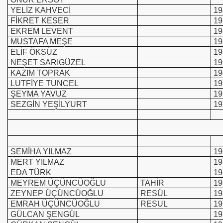
YELİZ KAHVECİ
19
FİKRET KESER
19
EKREM LEVENT
19
MUSTAFA MEŞE
19
ELİF ÖKSÜZ
19
NEŞET SARIGÜZEL
19
KAZIM TOPRAK
19
LUTFİYE TUNCEL
19
ŞEYMA YAVUZ
19
SEZGİN YEŞİLYURT
19
SEMİHA YILMAZ
19
MERT YILMAZ
19
EDA TÜRK
19
MEYREM ÜÇÜNCÜOĞLU
TAHİR
19
ZEYNEP ÜÇÜNCÜOĞLU
RESÜL
19
EMRAH ÜÇÜNCÜOĞLU
RESUL
19
GÜLCAN ŞENGÜL
19