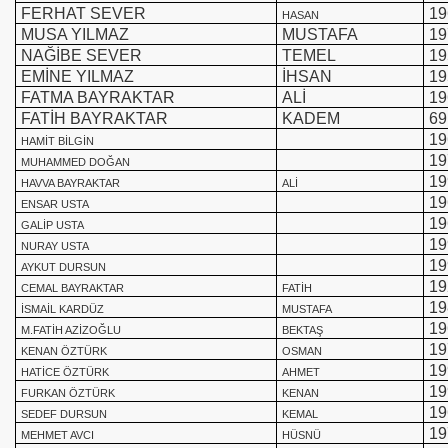
FERHAT SEVER
19
HASAN
MUSA YILMAZ
MUSTAFA
19
NAĞİBE SEVER
TEMEL
19
EMİNE YILMAZ
İHSAN
19
FATMA BAYRAKTAR
ALİ
19
FATİH BAYRAKTAR
KADEM
69
19
HAMİT BİLGİN
19
MUHAMMED DOĞAN
19
HAVVA BAYRAKTAR
ALİ
19
ENSAR USTA
19
GALİP USTA
19
NURAY USTA
19
AYKUT DURSUN
19
CEMAL BAYRAKTAR
FATİH
19
İSMAİL KARDÜZ
MUSTAFA
19
M.FATİH AZİZOĞLU
BEKTAŞ
19
KENAN ÖZTÜRK
OSMAN
19
HATİCE ÖZTÜRK
AHMET
19
FURKAN ÖZTÜRK
KENAN
19
SEDEF DURSUN
KEMAL
19
MEHMET AVCI
HÜSNÜ