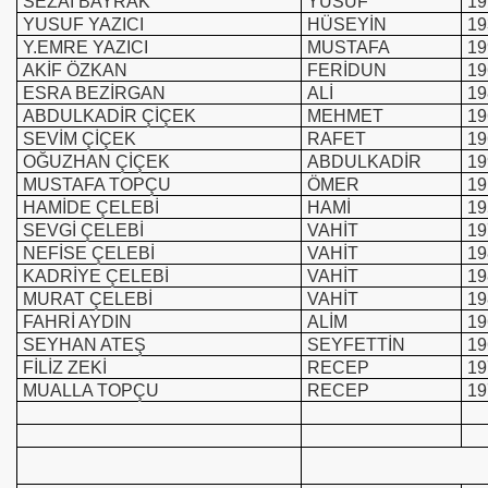
SEZAİ BAYRAK
YUSUF
19
YUSUF YAZICI
HÜSEYİN
19
Y.EMRE YAZICI
MUSTAFA
19
AKİF ÖZKAN
FERİDUN
19
ESRA BEZİRGAN
ALİ
19
ABDULKADİR ÇİÇEK
MEHMET
19
SEVİM ÇİÇEK
RAFET
19
OĞUZHAN ÇİÇEK
ABDULKADİR
19
MUSTAFA TOPÇU
ÖMER
19
HAMİDE ÇELEBİ
HAMİ
19
SEVGİ ÇELEBİ
VAHİT
19
NEFİSE ÇELEBİ
VAHİT
19
KADRİYE ÇELEBİ
VAHİT
19
MURAT ÇELEBİ
VAHİT
19
FAHRİ AYDIN
ALİM
19
SEYHAN ATEŞ
SEYFETTİN
19
FİLİZ ZEKİ
RECEP
19
MUALLA TOPÇU
RECEP
19