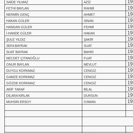
19
SAİDE YILMAZ
AZİZ
19
FETHİ BAYLAN
RAHMİ
19
NERMİN GENÇ
AHMET
19
HAKAN GÜLER
SİNAN
19
HANDAN GÜLER
FEHMİ
19
İ.HANDE GÜLER
HAKAN
19
ŞULE YILDIZ
ŞAKİR
19
SEFA BAYRAK
SUAT
19
SUAT BAYRAK
BAHRİ
19
NECDET ÇITANOĞLU
FUAT
19
ONUR BAYLAN
MEVLUT
19
DUYGU KORKMAZ
CENGİZ
19
GAMZE KORKMAZ
CENGİZ
19
GÖZDE KORKMAZ
CENGİZ
19
ARİF TARAF
BİLAL
19
DİLARA KIRLAK
DURSUN
19
MUHSİN ERSOY
OSMAN