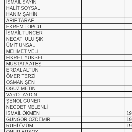
İSMAİL SAYIN
HALİT SOYSAL
HANIM ŞAHİN
ARİF TARAF
EKREM TOPÇU
İSMAİL TUNCER
NECATİ ULUIŞIK
ÜMİT ÜNSAL
MEHMET VELİ
FİKRET YÜKSEL
MUSTAFA ATEŞ
ERDAL ALTUN
ÖMER TERZİ
OSMAN ŞEN
OĞUZ METİN
VAROL AYDIN
ŞENOL GÜNER
NECDET MELENLİ
İSMAİL ÖKMEN
19
GÜNGÖR ÖZDEMİR
19
RUHİ ÖZÜM
19
ONUR ERSOY