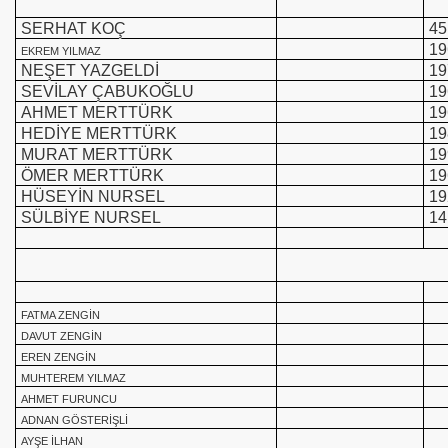
SERHAT KOÇ
45
19
EKREM YILMAZ
NEŞET YAZGELDİ
19
SEVİLAY ÇABUKOĞLU
19
AHMET MERTTÜRK
19
HEDİYE MERTTÜRK
19
MURAT MERTTÜRK
19
ÖMER MERTTÜRK
19
HÜSEYİN NURSEL
19
SÜLBİYE NURSEL
14
FATMA ZENGİN
DAVUT ZENGİN
EREN ZENGİN
MUHTEREM YILMAZ
AHMET FURUNCU
ADNAN GÖSTERİŞLİ
AYŞE İLHAN