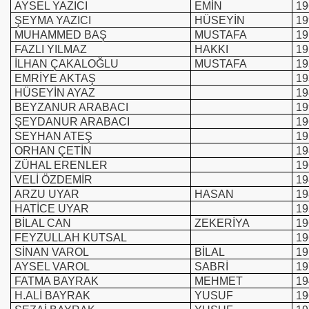
AYSEL YAZICI
EMİN
19
ŞEYMA YAZICI
HÜSEYİN
19
MUHAMMED BAŞ
MUSTAFA
19
FAZLI YILMAZ
HAKKI
19
İLHAN ÇAKALOĞLU
MUSTAFA
19
EMRİYE AKTAŞ
19
HÜSEYİN AYAZ
19
BEYZANUR ARABACI
19
ŞEYDANUR ARABACI
19
SEYHAN ATEŞ
19
ORHAN ÇETİN
19
ZÜHAL ERENLER
19
VELİ ÖZDEMİR
19
ARZU UYAR
HASAN
19
HATİCE UYAR
19
BİLAL CAN
ZEKERİYA
19
FEYZULLAH KUTSAL
19
SİNAN VAROL
BİLAL
19
AYSEL VAROL
SABRİ
19
FATMA BAYRAK
MEHMET
19
H.ALİ BAYRAK
YUSUF
19