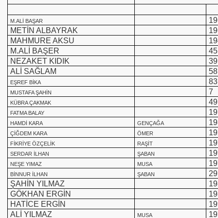
19
M.ALİ BAŞAR
METİN ALBAYRAK
19
MAHMURE AKSU
19
M.ALİ BAŞER
45
NEZAKET KIDIK
39
ALİ SAĞLAM
58
83
EŞREF BİKA
7
MUSTAFA ŞAHİN
49
KÜBRA ÇAKMAK
19
FATMA BALAY
19
HAMDİ KARA
GENÇAĞA
19
ÇİĞDEM KARA
ÖMER
19
FİKRİYE ÖZÇELİK
RAŞİT
19
SERDAR İLHAN
ŞABAN
19
NEŞE YIMAZ
MUSA
29
BİNNUR İLHAN
ŞABAN
ŞAHİN YILMAZ
19
GÖKHAN ERGİN
19
HATİCE ERGİN
19
ALİ YILMAZ
19
MUSA