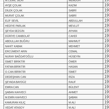
M.CEMİL SILAY
MEMDUH
19
AYŞE ÇOLAK
KAZIM
19
DİLEK ÇOLAK
SABRİ
19
MURAT ÇOLAK
SABRİ
19
ELİF SEVİL
ABDULLAH
19
HEDİYE PARLAK
MEVLUT
19
ŞEYDA SEZGİN
AYHAN
19
DÜRİYE CANBOLAT
CAHDİ
19
ABDULLAH BUĞRU
MAHMUT
19
NAHİT KABAK
MEHMET
19
ERCÜMENT ARIN
CEMAL
19
NURAY BAĞDATOĞLU
HÜSEYİN
19
İSMET BİRİKTİR
ÖMER
19
FATMA BİRİKTİR
HASAN
19
O.CAN BİRİKTİR
İSMET
19
DEDEŞHAN CAN
RİZA
19
ŞEYADA BAYDÜZ
RAUF
19
EMRA CAN
BÜLENT
19
ŞABAN KAHVECİ
AHMET
19
M.EMİN KAHVECİ
ŞABAN
19
KAMURAN KILIÇ
M.ALİ
19
VEDAT ATASOY
M.ALİ