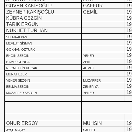
GÜVEN KAKIŞOĞLU
GAFFUR
19
ZEYNEP KAKIŞOĞLU
CEMİL
19
KÜBRA GEZGİN
19
TARIK ERGÜN
19
NÜKHET TURHAN
19
19
SELMA ALPAN
19
MEVLUT ŞİŞMAN
19
GÖKHAN ÖZTÜRK
19
ENGİN SEZGİN
YENER
19
HAMDİ GONCA
ZEKİ
19
NECMETTİN KOÇAK
AHMET
19
MURAT EZER
19
YENER SEZGİN
MUZAFFER
19
BELMA SEZGİN
ZEKERİYA
19
MUZAFFER SEZGİN
YENER
ONUR ERSOY
MUHSİN
19
19
AYŞE AKÇAY
SAFFET