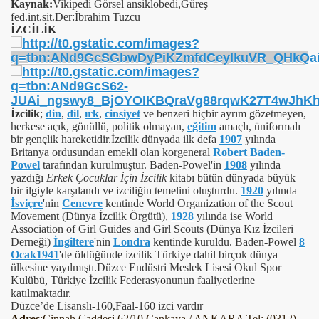
Kaynak:
Vikipedi Görsel ansiklobedi,Güreş
fed.int.sit.Der:İbrahim Tuzcu
İZCİLİK
İzcilik
;
din
,
dil
,
ırk
,
cinsiyet
ve benzeri hiçbir ayrım gözetmeyen,
herkese açık, gönüllü, politik olmayan,
eğitim
amaçlı, üniformalı
bir gençlik hareketidir.İzcilik dünyada ilk defa
1907
yılında
Britanya ordusundan emekli olan korgeneral
Robert Baden-
Powel
tarafından kurulmuştur. Baden-Powel'in
1908
yılında
yazdığı
Erkek Çocuklar İçin İzcilik
kitabı bütün dünyada büyük
bir ilgiyle karşılandı ve izciliğin temelini oluşturdu.
1920
yılında
İsviçre
'nin
Cenevre
kentinde World Organization of the Scout
Movement (Dünya İzcilik Örgütü),
1928
yılında ise World
Association of Girl Guides and Girl Scouts (Dünya Kız İzcileri
Derneği)
İngiltere
'nin
Londra
kentinde kuruldu. Baden-Powel
8
Ocak
1941
'de öldüğünde izcilik Türkiye dahil birçok dünya
ülkesine yayılmıştı.
Düzce Endüstri Meslek Lisesi Okul Spor
Kulübü, Türkiye İzcilik Federasyonunun faaliyetlerine
katılmaktadır.
Düzce’de Lisanslı-160,Faal-160 izci vardır
Adres
:Cinnah Caddesi 62/10 Çankaya / ANKARA Tel: (0312)