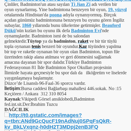
Çinliler, Badminton'un atası sayılan
Ti Jian Zi
adı verilen bir
oyun oynarlarmış. Yine badmintona benzeyen bir oyun,
19. yüzyıl
ortalarında Hindistan'da
poona
adıyla oynanıyormuş. Birçok
açıdan günümüz badmintonuna benzeyen bu oyunu gören İngiliz
subaylar,
1860
yıllarında bunu ülkelerine getirmişler.
Beauford
Dükü
'nün kızları bu oyunu ilk defa
Badminton Evi
'nde
oynamışlardır. Badminton ismi de bu salondan
gelmektedir.
Tüytop
ya da
badminton
,
raket
ve bir tür tüylü
topla oynanan
tenis
benzeri bir oyundur.
Kaz
tüyünden yapılma
bir top ve raketle oynanan bir oyun olan Badminton, topun file
üzerinden rakip alana atılması ve geri dönmesini sağlamak
amacına dayanan bir spor dalıdır.Türkiye Badminton
Federasyonun 81 İlde Badminton Spor Okulları projesinin
İlimizde hayata geçmesiyle bu spor dalı da ilköğretim ve liselerde
yaygınlaşmaya başlamıştır.
Düzce’de Lisanslı-96-Faal-36 sporcu vardır.
İletişim
:
Bursa caddesi Bağlarbaşı mahallesi 446.sokak. No :15
Keçiören / Ankara 312 310 8054
Kaynak
:Vikipedi Görsel ansiklobedi,Badminton
fed.int.sit.Der:İbrahim Tuzcu
DAĞCILIK