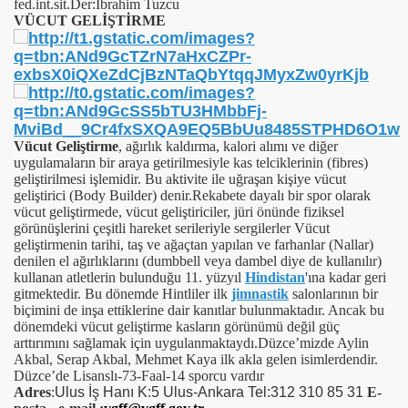
fed.int.sit.Der:İbrahim Tuzcu
VÜCUT GELİŞTİRME
Vücut Geliştirme
, ağırlık kaldırma, kalori alımı ve diğer
uygulamaların bir araya getirilmesiyle kas telciklerinin (fibres)
geliştirilmesi işlemidir. Bu aktivite ile uğraşan kişiye vücut
geliştirici (Body Builder) denir.Rekabete dayalı bir spor olarak
vücut geliştirmede, vücut geliştiriciler, jüri önünde fiziksel
görünüşlerini çeşitli hareket serileriyle sergilerler
Vücut
geliştirmenin tarihi, taş ve ağaçtan yapılan ve farhanlar (Nallar)
denilen el ağırlıklarını (dumbbell veya dambel diye de kullanılır)
kullanan atletlerin bulunduğu 11. yüzyıl
Hindistan
'ına kadar geri
gitmektedir. Bu dönemde Hintliler ilk
jimnastik
salonlarının bir
biçimini de inşa ettiklerine dair kanıtlar bulunmaktadır. Ancak bu
dönemdeki vücut geliştirme kasların görünümü değil güç
arttırımını sağlamak için uygulanmaktaydı
.Düzce’mizde Aylin
Akbal, Serap Akbal, Mehmet Kaya ilk akla gelen isimlerdendir.
Düzce’de Lisanslı-73-Faal-14 sporcu vardır
Adres
:
Ulus İş Hanı K:5 Ulus-Ankara Tel:312 310 85 31
E-