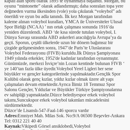
kapalı alan sporu olarak 1895’te oynanmaya başlandı. Morgan, bu
oyunu “mintonette” olarak adlandırmıştı; daha sonraları topa yere
değmeden vurma ilkesinden (vole) yola çıkılarak “voleybol” adı
önerildi ve oyun bu adla tanındı. İlk kez Morgan tarafından
kaleme alınan voleybol kuralları, YMCA ile Üniversiteler Ulusal
Spor Birliği (NCAA) ’ nın ortak çalışması sonunda 1916’da
yeniden düzenlendi. ABD ‘de kısa sürede tutulan voleybol, I.
Dünya Savaşı sırasında ABD askerleri aracılığıyla Avrupa’ya da
geçti. Sporun, çeşitli ülkelerde uzun bir dönem bağımsız bir
çizgide gelişmesinden sonra, 1947’de Paris’te Uluslararası
Voleybol Federasyonu (FIVB) kuruldu.İlk Dünya Şampiyonası
1949 yılında erkekler, 1952'de kadınlar tarafından oynanmıştır.
Günümüzde, merkezi İsviçre’nin Lozan kentinde bulunan FIVB ‘
ye 140’tan fazla ülke üyedir.
Voleybol Yerel Ligleri her sene
büyükler ve gençler kategorilerinde yapılmaktadır.Gençlik Spor
Kulübü olarak genç kızlar, yıldız kızlar olmak üzere alt yapı
çalışmaları devam etmektedir.Ayrıca İlimiz 18 Temmuz Spor
Salonu Gençler, Yıldızlar ve Büyükler Türkiye Şampiyonalarına
ev sahipliği yapmaktadır.Düzce belediyespor erkek voleybol
takımı,Suncukspor erkek voleybol takımları mücadelesini
sürdürmektedir.
Düzce’de Lisanslı-547-Faal-146 sporcu vardır
Adres:
Emniyet Mah. Milas Sok. No:9/A 06500 Beşevler-Ankara
Tel: 0312 221 40 40
Kaynak:
Vikipedi Görsel ansiklobedi,Voleybol