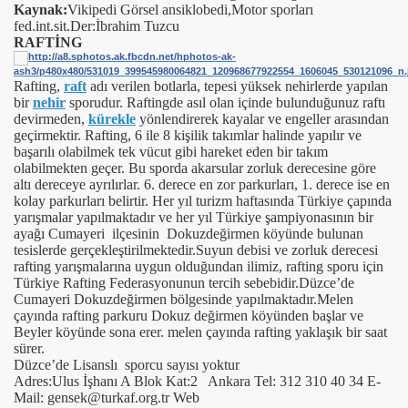
Kaynak:
Vikipedi Görsel ansiklobedi,Motor sporları
fed.int.sit.Der:İbrahim Tuzcu
RAFTİNG
Rafting,
raft
adı verilen botlarla, tepesi yüksek nehirlerde yapılan
bir
nehir
sporudur. Raftingde asıl olan içinde bulunduğunuz raftı
devirmeden,
kürekle
yönlendirerek kayalar ve engeller arasından
geçirmektir. Rafting, 6 ile 8 kişilik takımlar halinde yapılır ve
başarılı olabilmek tek vücut gibi hareket eden bir takım
olabilmekten geçer. Bu sporda akarsular zorluk derecesine göre
altı dereceye ayrılırlar. 6. derece en zor parkurları, 1. derece ise en
kolay parkurları belirtir.
Her yıl turizm haftasında Türkiye çapında
yarışmalar yapılmaktadır ve her yıl Türkiye şampiyonasının bir
ayağı Cumayeri ilçesinin Dokuzdeğirmen köyünde bulunan
tesislerde gerçekleştirilmektedir.Suyun debisi ve zorluk derecesi
rafting yarışmalarına uygun olduğundan ilimiz, rafting sporu için
Türkiye Rafting Federasyonunun tercih sebebidir.Düzce’de
Cumayeri Dokuzdeğirmen bölgesinde yapılmaktadır.
Melen
çayında rafting parkuru Dokuz değirmen köyünden başlar ve
Beyler köyünde sona erer. melen çayında rafting yaklaşık bir saat
sürer.
Düzce’de Lisanslı sporcu sayısı yoktur
Adres:
Ulus İşhanı A Blok Kat:2 Ankara Tel: 312 310 40 34 E-
Mail: gensek@turkaf.org.tr Web