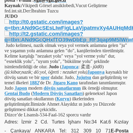
posta - e-mail :
vgff@vgff.gov.tr
Kaynak:
Vikipedi Görsel ansiklobedi,Vucut Geliştirme
fed.int.sit.Der:İbrahim Tuzcu
JUDO
Judo kelimesi, nazik olmak veya yol vermek anlamına gelen "ju"
ve yaşamın yolu anlamına gelen "do", kanjilerinden türetilmiştir.
Kelime karşılığı "nezaket yolu" veya "yol verme yolu" dur,
"esneklik yolu", "uyum yolu", "bükülme yolu" şeklinde
isimlendirildiği de olur.
Judo
(
Japonca
:
柔道
-
jūdō
)
(jū:kibar,nazik; dō:yol, öğreti : nezaket yolu)
Japonya
kaynaklı bir
dövüş sanatı ve bir
spor
dalıdır. Judo,
Jujutsu
dan geliştirilmiş ve
temel ilkeleri
1882
'de Dr.
Jigaro Kano
tarafından tanımlanmıştır.
Judo
Japon
modern
dövüş sanatlarının
ilk örneği olmuştur.
Gentai Budo
(
Modern Dövüş Sanatları
) geleneksel Japon
dövüş sanatları okullarının (
Koryu
) ilkelerinden
geliştirilmiştir.İlimizde
Ahmet Alayıldız ın judo yu Düzcede
geliştirmesi dikkat çekicidir
.
Düzce’de Lisanslı-534-Faal-162 sporcu vardır
Adres: İzmir 2 Cd. Turtes İşhanı No:34 Kat.6 Kızılay
- Çankaya/ ANKARA Tel: 312 309 10 71
E-Posta