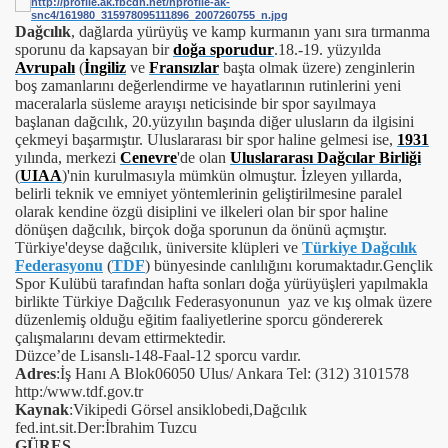
Dağcılık
, dağlarda yürüyüş ve kamp kurmanın yanı sıra tırmanma
sporunu da kapsayan bir
doğa sporudur
.18.-19. yüzyılda
Avrupalı
(
İngiliz
ve
Fransızlar
başta olmak üzere) zenginlerin
boş zamanlarını değerlendirme ve hayatlarının rutinlerini yeni
maceralarla süsleme arayışı neticisinde bir spor sayılmaya
başlanan dağcılık, 20.yüzyılın başında diğer ulusların da ilgisini
çekmeyi başarmıştır. Uluslararası bir spor haline gelmesi ise,
1931
yılında, merkezi
Cenevre
'de olan
Uluslararası Dağcılar Birliği
(
UIAA
)'nin kurulmasıyla mümkün olmuştur. İzleyen yıllarda,
belirli teknik ve emniyet yöntemlerinin geliştirilmesine paralel
olarak kendine özgü disiplini ve ilkeleri olan bir spor haline
dönüşen dağcılık, birçok doğa sporunun da önünü açmıştır.
Türkiye'deyse dağcılık, üniversite klüpleri ve
Türkiye Dağcılık
Federasyonu
(
TDF
) bünyesinde canlılığını korumaktadır
.Gençlik
Spor Kulübü tarafından hafta sonları doğa yürüyüşleri yapılmakla
birlikte Türkiye Dağcılık Federasyonunun yaz ve kış olmak üzere
düzenlemiş olduğu eğitim faaliyetlerine sporcu göndererek
çalışmalarını devam ettirmektedir.
Düzce’de Lisanslı-148-Faal-12 sporcu vardır.
Adres
:İş Hanı A Blok06050 Ulus/ Ankara Tel: (312) 3101578
http:/www.tdf.gov.tr
Kaynak
:Vikipedi Görsel ansiklobedi,Dağcılık
fed.int.sit.Der:İbrahim Tuzcu
GÜREŞ