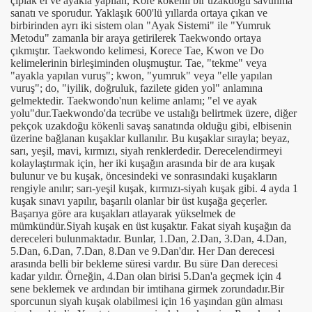
çıplak el ve ayakla yapılan, Kore kökenli bir uzakdoğu savunma
sanatı ve sporudur. Yaklaşık 600'lü yıllarda ortaya çıkan ve
birbirinden ayrı iki sistem olan "Ayak Sistemi" ile "Yumruk
Metodu" zamanla bir araya getirilerek Taekwondo ortaya
çıkmıştır. Taekwondo kelimesi, Korece Tae, Kwon ve Do
kelimelerinin birleşiminden oluşmuştur. Tae, "tekme" veya
"ayakla yapılan vuruş"; kwon, "yumruk" veya "elle yapılan
vuruş"; do, "iyilik, doğruluk, fazilete giden yol" anlamına
gelmektedir. Taekwondo'nun kelime anlamı; "el ve ayak
yolu"dur.
Taekwondo'da tecrübe ve ustalığı belirtmek üzere, diğer
pekçok uzakdoğu kökenli savaş sanatında olduğu gibi, elbisenin
üzerine bağlanan kuşaklar kullanılır. Bu kuşaklar sırayla; beyaz,
sarı, yeşil, mavi, kırmızı, siyah renklerdedir. Derecelendirmeyi
kolaylaştırmak için, her iki kuşağın arasında bir de ara kuşak
bulunur ve bu kuşak, öncesindeki ve sonrasındaki kuşakların
rengiyle anılır; sarı-yeşil kuşak, kırmızı-siyah kuşak gibi. 4 ayda 1
kuşak sınavı yapılır, başarılı olanlar bir üst kuşağa geçerler.
Başarıya göre ara kuşakları atlayarak yükselmek de
mümkündür.Siyah kuşak en üst kuşaktır. Fakat siyah kuşağın da
dereceleri bulunmaktadır. Bunlar, 1.Dan, 2.Dan, 3.Dan, 4.Dan,
5.Dan, 6.Dan, 7.Dan, 8.Dan ve 9.Dan'dır. Her Dan derecesi
arasında belli bir bekleme süresi vardır. Bu süre Dan derecesi
kadar yıldır. Örneğin, 4.Dan olan birisi 5.Dan'a geçmek için 4
sene beklemek ve ardından bir imtihana girmek zorundadır.Bir
sporcunun siyah kuşak olabilmesi için 16 yaşından gün alması