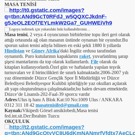
MASA TENİSİ
Masa tenisi
, 2 veya 4 oyuncunun birbirlerine topu ileri geri olarak
attığı ortasında ağ olan masanın üstünde oynanan bir oyundur.Bu
sporun salon tenisi adıyla bilinen en eski şekli 1880 li yıllarda
Hindistan
ve
Güney Afrika
'daki İngiliz ordusu tarafından
oynanırdı. Puro kutularının kapaklarını
raket
, yuvarlatılmış şarap
şişesi mantarlarını da top olarak kullanırlardı.
File
olarak da
kitapları kullanıyorlardı.
Özel gün ve haftalarda yapılan teşvik
turnuvaları ve il birincilikleri ile sınırlı kalmaktadır.2006-2007 yılı
yaz döneminde Düzce Gençlik Spor İl Müdürlüğü ve Düzce
Belediyesi Belediyespor Kulübü işbirliğiyle yaz okulları açılarak
alt yapı oluşturulmaya çalışılmaktadır,bu halen devam etmektedir.
Düzce’de Lisanslı-202-Faal-39 sporcu vardır
Adres
:
Ulus iş hanı A Blok Kat:10 No:1009 Ulus / ANKARA
0312 311 18 42
masatenisifed@gmail.com
Kaynak:
Vikipedi Görsel ansiklobedi,Masa tenisi
fed.int.sit.Der:İbrahim Tuzcu
OKÇULUK