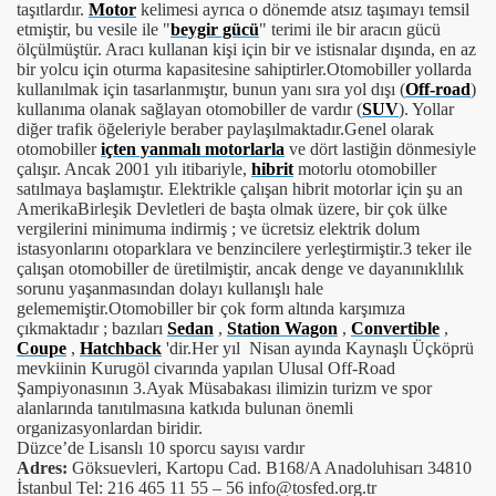
taşıtlardır.
Motor
kelimesi ayrıca o dönemde atsız taşımayı temsil
etmiştir, bu vesile ile "
beygir gücü
" terimi ile bir aracın gücü
ölçülmüştür. Aracı kullanan kişi için bir ve istisnalar dışında, en az
bir yolcu için oturma kapasitesine sahiptirler.Otomobiller yollarda
kullanılmak için tasarlanmıştır, bunun yanı sıra yol dışı (
Off-road
)
kullanıma olanak sağlayan otomobiller de vardır (
SUV
). Yollar
diğer trafik öğeleriyle beraber paylaşılmaktadır.Genel olarak
otomobiller
içten yanmalı motorlarla
ve dört lastiğin dönmesiyle
çalışır. Ancak 2001 yılı itibariyle,
hibrit
motorlu otomobiller
satılmaya başlamıştır. Elektrikle çalışan hibrit motorlar için şu an
AmerikaBirleşik Devletleri de başta olmak üzere, bir çok ülke
vergilerini minimuma indirmiş ; ve ücretsiz elektrik dolum
istasyonlarını otoparklara ve benzincilere yerleştirmiştir.3 teker ile
çalışan otomobiller de üretilmiştir, ancak denge ve dayanınıklılık
sorunu yaşanmasından dolayı kullanışlı hale
gelememiştir.Otomobiller bir çok form altında karşımıza
çıkmaktadır ; bazıları
Sedan
,
Station Wagon
,
Convertible
,
Coupe
,
Hatchback
'dir.Her yıl Nisan ayında Kaynaşlı Üçköprü
mevkiinin Kurugöl civarında yapılan Ulusal Off-Road
Şampiyonasının 3.Ayak Müsabakası ilimizin turizm ve spor
alanlarında tanıtılmasına katkıda bulunan önemli
organizasyonlardan biridir.
Düzce’de Lisanslı 10 sporcu sayısı vardır
Adres:
Göksuevleri, Kartopu Cad. B168/A Anadoluhisarı 34810
İstanbul Tel: 216 465 11 55 – 56 info@tosfed.org.tr