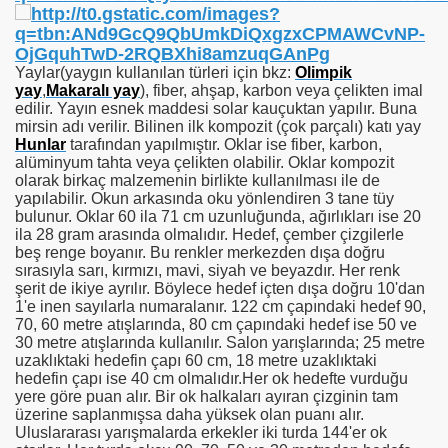
Yaylar(yaygın kullanılan türleri için bkz:
Olimpik
yay
,
Makaralı yay
), fiber, ahşap, karbon veya çelikten imal
edilir. Yayın esnek maddesi solar kauçuktan yapılır. Buna
mirsin adı verilir. Bilinen ilk kompozit (çok parçalı) katı yay
Hunlar
tarafından yapılmıştır. Oklar ise fiber, karbon,
alüminyum tahta veya çelikten olabilir. Oklar kompozit
olarak birkaç malzemenin birlikte kullanılması ile de
yapılabilir. Okun arkasında oku yönlendiren 3 tane tüy
bulunur. Oklar 60 ila 71 cm uzunluğunda, ağırlıkları ise 20
ila 28 gram arasında olmalıdır. Hedef, çember çizgilerle
beş renge boyanır. Bu renkler merkezden dışa doğru
sırasıyla sarı, kırmızı, mavi, siyah ve beyazdır. Her renk
şerit de ikiye ayrılır. Böylece hedef içten dışa doğru 10'dan
1'e inen sayılarla numaralanır. 122 cm çapındaki hedef 90,
70, 60 metre atışlarında, 80 cm çapındaki hedef ise 50 ve
30 metre atışlarında kullanılır. Salon yarışlarında; 25 metre
uzaklıktaki hedefin çapı 60 cm, 18 metre uzaklıktaki
hedefin çapı ise 40 cm olmalıdır.Her ok hedefte vurduğu
yere göre puan alır. Bir ok halkaları ayıran çizginin tam
üzerine saplanmışsa daha yüksek olan puanı alır.
Uluslararası yarışmalarda erkekler iki turda 144'er ok