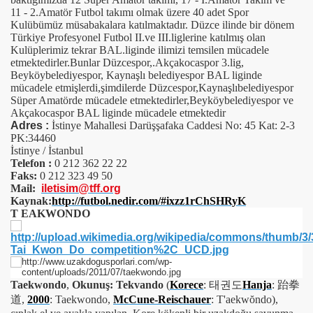
11 - 2.Amatör Futbol takımı olmak üzere 40 adet Spor
Kulübümüz müsabakalara katılmaktadır. Düzce ilinde bir dönem
Türkiye Profesyonel Futbol II.ve III.liglerine katılmış olan
Kulüplerimiz tekrar BAL.liginde ilimizi temsilen mücadele
etmektedirler.Bunlar Düzcespor,.Akçakocaspor 3.lig,
Beyköybelediyespor, Kaynaşlı belediyespor BAL liginde
mücadele etmişlerdi,şimdilerde Düzcespor,Kaynaşlıbelediyespor
Süper Amatörde mücadele etmektedirler,Beyköybelediyespor ve
Akçakocaspor BAL liginde mücadele etmektedir
Adres :
İstinye Mahallesi Darüşşafaka Caddesi No: 45 Kat: 2-3
PK:34460
İstinye / İstanbul
Telefon :
0 212 362 22 22
Faks:
0 212 323 49 50
Mail:
iletisim@tff.org
Kaynak:
http://futbol.nedir.com/#ixzz1rChSHRyK
T EAKWONDO
Taekwondo
,
Okunuş: Tekvando
(
Korece
: 태권도
Hanja
:
跆拳
道
,
2000
: Taekwondo,
McCune-Reischauer
: T'aekwŏndo),