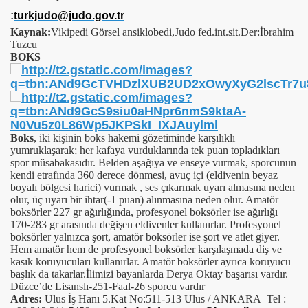
:
turkjudo@judo.gov.tr
Kaynak:
Vikipedi Görsel ansiklobedi,Judo fed.int.sit.Der:İbrahim
Tuzcu
BOKS
Boks
, iki kişinin boks hakemi gözetiminde karşılıklı
yumruklaşarak; her kafaya vurduklarında tek puan topladıkları
spor müsabakasıdır. Belden aşağıya ve enseye vurmak, sporcunun
kendi etrafında 360 derece dönmesi, avuç içi (eldivenin beyaz
boyalı bölgesi harici) vurmak , ses çıkarmak uyarı almasına neden
olur, üç uyarı bir ihtar(-1 puan) alınmasına neden olur. Amatör
boksörler 227 gr ağırlığında, profesyonel boksörler ise ağırlığı
170-283 gr arasında değişen eldivenler kullanırlar. Profesyonel
boksörler yalnızca şort, amatör boksörler ise şort ve atlet giyer.
Hem amatör hem de profesyonel boksörler karşılaşmada diş ve
kasık koruyucuları kullanırlar. Amatör boksörler ayrıca koruyucu
başlık da takarlar.
İlimizi bayanlarda Derya Oktay başarısı vardır.
Düzce’de Lisanslı-251-Faal-26 sporcu vardır
Adres:
Ulus İş Hanı 5.Kat No:511-513 Ulus / ANKARA Tel :