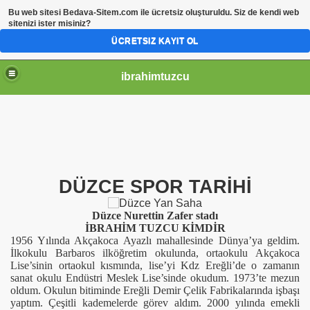
Bu web sitesi
Bedava-Sitem.com
ile ücretsiz oluşturuldu. Siz de kendi web
sitenizi ister misiniz?
ÜCRETSIZ KAYIT OL
ibrahimtuzcu
DÜZCE SPOR TARİHİ
Düzce Nurettin Zafer stadı
İBRAHİM TUZCU KİMDİR
1956 Yılında Akçakoca Ayazlı mahallesinde Dünya’ya geldim.
İlkokulu Barbaros ilköğretim okulunda, ortaokulu Akçakoca
Lise’sinin ortaokul kısmında, lise’yi Kdz Ereğli’de o zamanın
sanat okulu Endüstri Meslek Lise’sinde okudum. 1973’te mezun
oldum. Okulun bitiminde Ereğli Demir Çelik Fabrikalarında işbaşı
yaptım. Çeşitli kademelerde görev aldım. 2000 yılında emekli