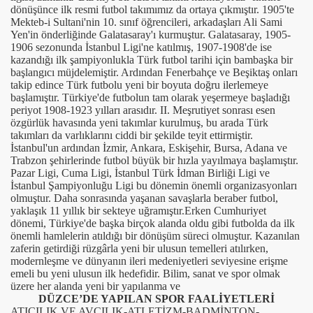
dönüşünce ilk resmi futbol takımımız da ortaya çıkmıştır. 1905'te
Mekteb-i Sultani'nin 10. sınıf öğrencileri, arkadaşları Ali Sami
Yen'in önderliğinde Galatasaray'ı kurmuştur. Galatasaray, 1905-
1906 sezonunda İstanbul Ligi'ne katılmış, 1907-1908'de ise
kazandığı ilk şampiyonlukla Türk futbol tarihi için bambaşka bir
başlangıcı müjdelemiştir. Ardından Fenerbahçe ve Beşiktaş onları
takip edince Türk futbolu yeni bir boyuta doğru ilerlemeye
başlamıştır. Türkiye'de futbolun tam olarak yeşermeye başladığı
periyot 1908-1923 yılları arasıdır. II. Meşrutiyet sonrası esen
özgürlük havasında yeni takımlar kurulmuş, bu arada Türk
takımları da varlıklarını ciddi bir şekilde teyit ettirmiştir.
İstanbul'un ardından İzmir, Ankara, Eskişehir, Bursa, Adana ve
Trabzon şehirlerinde futbol büyük bir hızla yayılmaya başlamıştır.
Pazar Ligi, Cuma Ligi, İstanbul Türk İdman Birliği Ligi ve
İstanbul Şampiyonluğu Ligi bu dönemin önemli organizasyonları
olmuştur. Daha sonrasında yaşanan savaşlarla beraber futbol,
yaklaşık 11 yıllık bir sekteye uğramıştır.Erken Cumhuriyet
dönemi, Türkiye'de başka birçok alanda oldu gibi futbolda da ilk
önemli hamlelerin atıldığı bir dönüşüm süreci olmuştur. Kazanılan
zaferin getirdiği rüzgârla yeni bir ulusun temelleri atılırken,
modernleşme ve dünyanın ileri medeniyetleri seviyesine erişme
emeli bu yeni ulusun ilk hedefidir. Bilim, sanat ve spor olmak
üzere her alanda yeni bir yapılanma ve
DÜZCE’DE YAPILAN SPOR FAALİYETLERİ
ATICILIK VE AVCILIK-ATLETİZM-BADMİNTON-