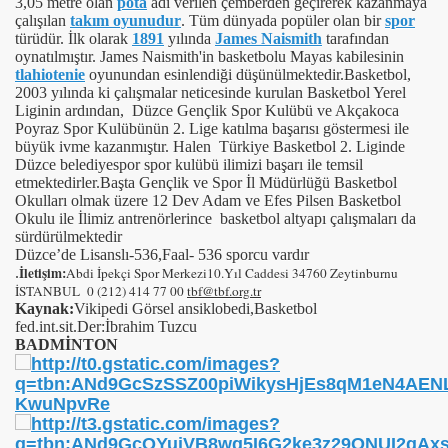
3,05 metre olan
pota
adı verilen çemberden geçirerek kazanmaya
çalışılan
takım oyunudur
. Tüm dünyada popüler olan bir
spor
türüdür. İlk olarak
1891
yılında
James Naismith
tarafından
oynatılmıştır. James Naismith'in basketbolu Mayas kabilesinin
tlahiotenie
oyunundan esinlendiği düşünülmektedir.
Basketbol,
2003 yılında ki çalışmalar neticesinde kurulan Basketbol Yerel
Liginin ardından, Düzce Gençlik Spor Kulübü ve Akçakoca
Poyraz Spor Kulübünün 2. Lige katılma başarısı göstermesi ile
büyük ivme kazanmıştır. Halen Türkiye Basketbol 2. Liginde
Düzce belediyespor spor kulübü ilimizi başarı ile temsil
etmektedirler.Başta Gençlik ve Spor İl Müdürlüğü Basketbol
Okulları olmak üzere 12 Dev Adam ve Efes Pilsen Basketbol
Okulu ile İlimiz antrenörlerince basketbol altyapı çalışmaları da
sürdürülmektedir
Düzce’de Lisanslı-536,Faal- 536 sporcu vardır
İletişim:
.
Abdi İpekçi Spor Merkezi10.Yıl Caddesi 34760 Zeytinburnu
İSTANBUL 0 (212) 414 77 00
tbf@tbf.org.tr
Kaynak:
Vikipedi Görsel ansiklobedi,Basketbol
fed.int.sit.Der:İbrahim Tuzcu
BADMİNTON