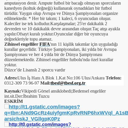
amputasyon denir. Ampute futbol bir bacağı olmayan sporcuların
kanedyen (koltuk değneği) kullanarak oynadıkları bir futbol
türüdür. Yaygın olup Avrupa ve Dünya Şampiyonaları organize
edilmektedir. * Her bir takım; 1 kaleci, 6 oyuncudan oluşur.
Kaleciler ise tek kolludur.Karşılaşmalar; 25'er dakikalık 2
devreden ve 10 dakikalık devre arasından oluşur.Taç atışı ayakla
yapılır.Ofsayt kuralı yoktur.Oyuncular diğer bir oyuncuya
değnekleriyle topu atamaz.
Zihinsel engelliler
FIFA
'nın 11 kişilik takımlar için uyguladığı
kurallar geçerlidir. Türkiye Şampiyonaları, iki yılda bir Avrupa
Şampiyonası ve her 4 yılda bir de Dünya Şampiyonası
düzenlemektedir. Zihinsel engelliler futbolu'nda özel kurallar
yoktur.
Düzce’de Lisanslı 2 sporcu vardır
Adres:
Ulus İş Hanı A Blok 1.Kat No:106 Ulus/Ankara
Telefon:
0312-309 73 96-97
Mail:
tbesf@tbesf.org.tr
Kaynak:
Vikipedi Görsel ansiklobedi;Bedensel engeliler
int.sit.Der:İbrahim Tuzcu
ESKRİM