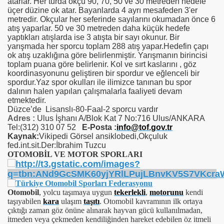
atarlar. Her turda okçu 90, 70, 50 ve 30 metreden hedefe
üçer düzine ok atar. Bayanlarda 4 ayrı mesafeden 3'er
metredir. Okçular her seferinde sayılarını okumadan önce 6
atış yaparlar. 50 ve 30 metreden daha küçük hedefe
yaptıkları atışlarda ise 3 atışta bir sayı okunur. Bir
yarışmada her sporcu toplam 288 atış yapar.Hedefin çapı
ok atış uzaklığına göre belirlenmiştir. Yarışmanın birincisi
toplam puana göre belirlenir. Kol ve sırt kaslarını , göz
koordinasyonunu geliştiren bir spordur ve eğlenceli bir
spordur.Yaz spor okulları ile ilimizce tanınan bu spor
dalının halen yapılan çalışmalarla faaliyeti devam
etmektedir.
Düzce’de Lisanslı-80-Faal-2 sporcu vardır
Adres :
Ulus İşhanı A/Blok Kat 7 No:716 Ulus/ANKARA
Tel:(312) 310 07 52
E-Posta :
info@tof.gov.tr
Kaynak:
Vikipedi Görsel ansiklobedi,Okçuluk
fed.int.sit.Der:İbrahim Tuzcu
OTOMOBİL VE MOTOR SPORLARI
Otomobil
, yolcu taşımaya uygun
tekerlekli
,
motorunu
kendi
taşıyabilen
kara
ulaşım
taşıtı
. Otomobil kavramının ilk ortaya
çıktığı zaman göz önüne alınarak hayvan gücü kullanılmadan,
itmeden veya çekmeden kendiliğinden hareket edebilen öz itmeli