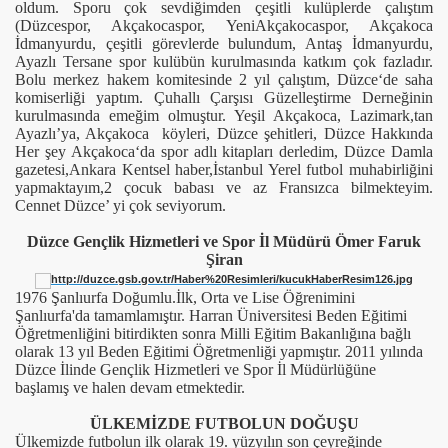
oldum. Sporu çok sevdiğimden çeşitli kulüplerde çalıştım
(Düzcespor, Akçakocaspor, YeniAkçakocaspor, Akçakoca
İdmanyurdu, çeşitli görevlerde bulundum, Antaş İdmanyurdu,
Ayazlı Tersane spor kulübün kurulmasında katkım çok fazladır.
Bolu merkez hakem komitesinde 2 yıl çalıştım, Düzce‘de saha
komiserliği yaptım. Çuhallı Çarşısı Güzelleştirme Derneğinin
kurulmasında emeğim olmuştur. Yeşil Akçakoca, Lazimark,tan
Ayazlı’ya, Akçakoca köyleri, Düzce şehitleri, Düzce Hakkında
Her şey Akçakoca‘da spor adlı kitapları derledim, Düzce Damla
gazetesi,Ankara Kentsel haber,İstanbul Yerel futbol muhabirliğini
yapmaktayım,2 çocuk babası ve az Fransızca bilmekteyim.
Cennet Düzce’ yi çok seviyorum.
Düzce Gençlik Hizmetleri ve Spor İl Müdürü
Ömer Faruk
Şiran
1976 Şanlıurfa Doğumlu.İlk, Orta ve Lise Öğrenimini
Şanlıurfa'da tamamlamıştır. Harran Üniversitesi Beden Eğitimi
Öğretmenliğini bitirdikten sonra Milli Eğitim Bakanlığına bağlı
olarak 13 yıl Beden Eğitimi Öğretmenliği yapmıştır. 2011 yılında
Düzce İlinde Gençlik Hizmetleri ve Spor İl Müdürlüğüne
başlamış ve halen devam etmektedir.
ÜLKEMİZDE FUTBOLUN DOĞUŞU
Ülkemizde futbolun ilk olarak 19. yüzyılın son çeyreğinde