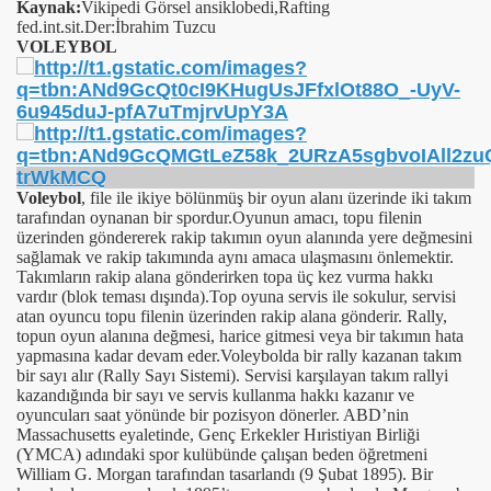
Kaynak:
Vikipedi Görsel ansiklobedi,Rafting
fed.int.sit.Der:İbrahim Tuzcu
VOLEYBOL
Voleybol
, file ile ikiye bölünmüş bir oyun alanı üzerinde iki takım
tarafından oynanan bir spordur.Oyunun amacı, topu filenin
üzerinden göndererek rakip takımın oyun alanında yere değmesini
sağlamak ve rakip takımında aynı amaca ulaşmasını önlemektir.
Takımların rakip alana gönderirken topa üç kez vurma hakkı
vardır (blok teması dışında).Top oyuna servis ile sokulur, servisi
atan oyuncu topu filenin üzerinden rakip alana gönderir. Rally,
topun oyun alanına değmesi, harice gitmesi veya bir takımın hata
yapmasına kadar devam eder.Voleybolda bir rally kazanan takım
bir sayı alır (Rally Sayı Sistemi). Servisi karşılayan takım rallyi
kazandığında bir sayı ve servis kullanma hakkı kazanır ve
oyuncuları saat yönünde bir pozisyon dönerler.
ABD’nin
Massachusetts eyaletinde, Genç Erkekler Hıristiyan Birliği
(YMCA) adındaki spor kulübünde çalışan beden öğretmeni
William G. Morgan tarafından tasarlandı (9 Şubat 1895). Bir