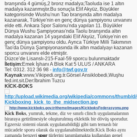
branşında 4 gümüş,2 bronz madalya;Taoluda ise 1 altın
madalya kazanmıştır.Bu sonuçla Elif Akyüz, Büyükler
kategorisinde Wushu'nun Tao branşında altın madalya
kazanarak, Türkiye'nin en genç dünya şampiyonu unvanını
elde etti. Ankara Spor Salonu'nda yapılan 11. Büyükler
Dünya Wushu Şampiyonası'nda Taolu branşında altın
madalya kazanan 14 yaşındaki Elif Akyüz, Türkiye'nin en
genç dünya şampiyonu oldu. Ayrıca Türkiye Milli Takımının
Tao'da Dünya Şampiyonasında ilk altın madalyayı kazanan
sporcu unvanını elde etmiştir.
Düzce’de Lisanslı-215-Faal-59 sporcu bulunmaktadır
İletişim
:Emek İşhanı A Blok Kat 5 ULUS / ANKARA
Tel: 0312. 312 36 98 -
info@twf.gov.tr
Kaynak
:www.Vikipedi.org.tr.Görsel Ansiklobedi,Wuşhu
fed.int.sit.Der:İbrahim Tuzcu
KİCK-BOKS
Kick Boks
, yumruk, tekme, diz ve sınırlı clinch uygulamalarının
biraraya getirilmesiyle oluşturulmuş eklektik bir dövüş sporudur.
Egzersiz sistemi olarak uygulanabildiği gibi tam temaslı bir
mücadele sporu olarak da uygulanabilmektedir.Kick Boks aynı
zamanda benzeri
spor
türlerini tanımlamakta kullanılan genel