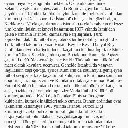
oynanmaya başladığı bilinmektedir. Osmanlı döneminde
Selanik'te yakılan ilk ateş, zamanla Bornova çayırlarına kadar
yayılmıştır. İlk futbol kulübü ise yine İzmir'de İngilizler tarafından
kurulmuştur. Daha sonra ise İstanbul'a bulaşan bu güzel salgın,
Kadıköy ve Moda çayırlarını etkisine almasıyla beraber neredeyse
tüm kentin ilgisini çekmeyi başarmıştır.1897 yılında İzmir'den
gelen karmanın İstanbul karmasıyla karşılaşması, Türk
topraklarındaki ilk futbol maçı olarak tarihe not düşülmüştür.İlk
Türk futbol takımı ise Fuad Hüsnü Bey ile Reşat Danyal Bey
tarafından devrin hafiyelerinden kaçabilmek adına İngilizce isimle
kurulan 'Black Stocking' olmuştur. Bu takımın Rumlarla Papazın
çayırında 1901'de oynadığı maç ise bir Türk takımının ilk futbol
maçı olarak kayıtlara geçmiştir. Genelde İstanbul'da yaşayan
İngilizlerin başı çektiği, ayrıca Rumların da katılımıyla genişleyen
futbol sevgisi, arka arkaya futbol kulüplerinin kurulması sonucunu
doğurmuştur. İngilizlerin ve Rumların ortaklaşa kurduğu Kadıköy
Futbol Kulübü bu anlamda İstanbul'un ilk kulübüdür. Fakat çıkan
anlaşmazlıklar neticesinde İngilizler Moda Futbol Kulübü'nü
kurmuş, ardından Kadıköylü Rumlar, Elpis ve Imogene
kulüplerini kurarak İngilizleri takip etmiştir. Bunun ardından aynı
takımların katılımıyla 1903 yılında İstanbul Futbol Ligi
kurulmuştur. İstanbul'da bir futbol liginin kurulması, bu
coğrafyada futbolun daha da yaygınlaşacağının ilk işareti
olmuştur. Türk gençlerinin de bu yeni kurulan takımlara olan
ilgisi, zamanla 'Biz niye bir futbol takımı kurmuyoruz'' fikrine