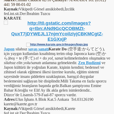
441 59 00-01-02
Kaynak:
Vikipedi Görsel ansiklobedi,İzcilik
fed.int.sit.Der:İbrahim Tuzcu
KARATE
Japon
silahsız
savaş sanatı
Karate Do
(空手道:からてどう),
için yaygın kullanılan kısaltılmış terim olup Japonca kara (空:か
ら)
boş
+ te (手:て)
el
+ do
yol, sanat
kelimelerinden oluşmakta ve
silahsız elin yolu/sanatı
anlamına gelmektedir.
Zen Budizmi
ve
Japon kültürü ile yoğrulan Karate, kişinin kendini; bedensel ve
zihinsel olarak eğitmesi ilkesi üzerine kurulu, eğitim sistemi
sayesinde insanı şiddetten uzaklaştıran, barışçıl duygular
beslemesini sağlayan bir disiplindir.
Milli Takıma en fazla sporcu
verdiğimiz branşların başında gelir.Balkan şampiyonu Emine
Bahar Köroğlu ve Elif Ay ilk akla gelen isimlerdendir..
Düzce’de Lisanslı-579-Faal-87 sporcu vardır.
Adres:
Ulus İşhanı A Blok Kat.5 Ankara Tel.03126190
karete@karete.gov.tr
Kaynak:
Vikipedi Görsel ansiklobedi,Karete
fed.int,sit.Der:İbrahim Tuzcu