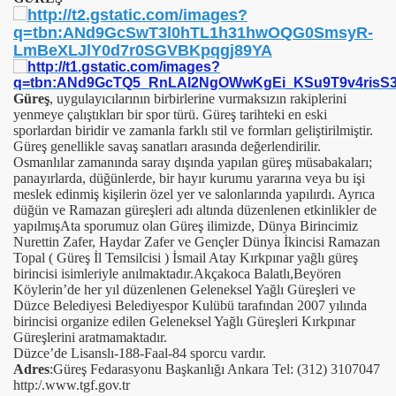
Güreş
, uygulayıcılarının birbirlerine vurmaksızın rakiplerini
yenmeye çalıştıkları bir spor türü. Güreş tarihteki en eski
sporlardan biridir ve zamanla farklı stil ve formları geliştirilmiştir.
Güreş genellikle savaş sanatları arasında değerlendirilir.
Osmanlılar zamanında saray dışında yapılan güreş müsabakaları;
panayırlarda, düğünlerde, bir hayır kurumu yararına veya bu işi
meslek edinmiş kişilerin özel yer ve salonlarında yapılırdı. Ayrıca
düğün ve Ramazan güreşleri adı altında düzenlenen etkinlikler de
yapılmış
Ata sporumuz olan Güreş ilimizde, Dünya Birincimiz
Nurettin Zafer, Haydar Zafer ve Gençler Dünya İkincisi Ramazan
Topal ( Güreş İl Temsilcisi ) İsmail Atay Kırkpınar yağlı güreş
birincisi isimleriyle anılmaktadır.Akçakoca Balatlı,Beyören
Köylerin’de her yıl düzenlenen Geleneksel Yağlı Güreşleri ve
Düzce Belediyesi Belediyespor Kulübü tarafından 2007 yılında
birincisi organize edilen Geleneksel Yağlı Güreşleri Kırkpınar
Güreşlerini aratmamaktadır.
Düzce’de Lisanslı-188-Faal-84 sporcu vardır.
Adres
:Güreş Fedarasyonu Başkanlığı Ankara Tel: (312) 3107047
http:/.www.tgf.gov.tr