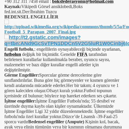
+90 312 311 7458 email :
boksfederasyonu@hotmail.com
Kaynak:
Vikipedi Görsel ansiklobedi,Boks
fed.int.sit.Der:İbrahim Tuzcu
BEDENSEL ENGELLİER
Engelli futbolu
,: engellilerin oynayabileceği biçimde uyarlanan,
futbolun
değişik bir biçimidir. Genelde
FIFA
tarafından
belirlenen kurallarlar kullanılmakla beraber, oyuncu sayısı,
malzemeler ve bazı diğer kurallar engelli atletler için
değiştirilmiştir.
Görme Engelliler
:
Sporcular görme derecelerine göre
sınıflandırılırlar. Buna göre hiç görmeyenler ve kısmen görenler
kendi aralarında mücadele ederler.Her bir takım; 4 oyuncu ve 1
gören kaleciden oluşur.Ofsayt kuralı yoktur.Futbol topunun
içerisinde zil bulunur; böylece top hareket ederken ses çıkartır.
İşitme engelliler:
İşitme Engelliler Futbolu'nda; 55 desibel ve
üzerinde duyma kaybı olan kişiler oynamaktadır. Ülkemizde
İşitme Engelliler Ligi 32 yıldır düzenlenmektedir. İşitme engelliler
futbolu'nda özel kurallar yoktur.Düzce’de Lisanslı -39-Faal-25
sporcu vardır
Bedensel engelliler (Ampute)
Kişinin kol, bacak,
ayak veya elinin tümünün veya bir kısmının olmaması durumuna