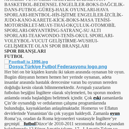
BASKETBOL-BEDENSEL ENGELİLER-BOKS-DAĞCILIK-
DANS-FUTBOL-GÜREŞ-HALK OYUNLARI-HAVA
SPORLARI-HENTBOL-HİS-İŞİTME ENGELİLER-İZCİLİK-
JUDO-KANO-KARETE-KİCK-BOKS-MASA TENİSİ-
MOTORSİKLET-MUAY-THAİ-OKÇULUK-OTOMOBİL
SPORLARI-ORYANTRİNG-SATRANÇ-SU ALTI
SPORLARI-TEAKWONDO-TENİS-OKUL SPORLARI-
VOLEYBOL-VUCUT GELİŞTİRME-WUSHUI-
GELİŞMEKTE OLAN SPOR BRANŞLARI
SPOR BRANŞLARI
FUTBOL
Her biri on bir kişiden kurulu iki takım arasında oynanan bir oyun.
Bugün dünyanın hemen hemen her yerinde oynanan, adeta
insanlar arasında hastalık derecesine varan bu oyunun nereden
doğduğu kesin olarak bilinmemektedir. Avrupalı yazarların
futbolun beşiğini İngiltere olarak söylemeleri, bu sporun modern
anlamda orada başladığını belirtmek içindir. Çok
eski
zamanlarda
Çin’de oynandığı ve ordularının çalışma programlarında
bulunduğu, kaynaklardan anlaşılmaktadır. Homerus ve Eflatun
devirlerinde Yunanistan’da çok yaygın haldeydi. Zamanla
oyun
Roma’ya, oradan da Roma lejyonerleri vasıtasıyle İngiltere’ye
geçmişti
Düzce’de 2010-2011 sezonunda futbol açısından
baktığımızda 12 Süper Amatör takımı, 17 - I.Amatör Takım ve