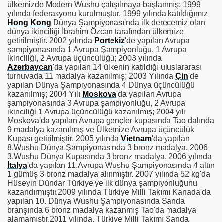
ülkemizde Modern Wushu çalışılmaya başlanmış; 1999
yılında federasyonu kurulmuştur. 1999 yılında katıldığımız
Hong Kong
Dünya Şampiyonası'nda ilk derecemiz olan
dünya ikinciliği İbrahim Özcan tarafından ülkemize
getirilmiştir. 2002 yılında
Portekiz
'de yapılan Avrupa
şampiyonasında 1 Avrupa Şampiyonluğu, 1 Avrupa
ikinciliği, 2 Avrupa üçüncülüğü; 2003 yılında
Azerbaycan
'da yapılan 14 ülkenin katıldığı uluslararası
turnuvada 11 madalya kazanılmış; 2003 Yılında
Çin
'de
yapılan Dünya Şampiyonasında 4 Dünya üçüncülüğü
kazanılmış; 2004 Yılı
Moskova
'da yapılan Avrupa
şampiyonasında 3 Avrupa şampiyonluğu, 2 Avrupa
ikinciliği 1 Avrupa üçüncülüğü kazanılmış; 2004 yılı
Moskova'da yapılan Avrupa gençler kupasında Tao dalında
9 madalya kazanılmış ve Ülkemize Avrupa üçüncülük
Kupası getirilmiştir. 2005 yılında
Vietnam
'da yapılan
8.Wushu Dünya Şampiyonasında 3 bronz madalya, 2006
3.Wushu Dünya Kupasında 3 bronz madalya, 2006 yılında
İtalya
'da yapılan 11.Avrupa Wushu Şampiyonasında 4 altın
1 gümüş 3 bronz madalya alınmıştır. 2007 yılında 52 kg'da
Hüseyin Dündar Türkiye'ye ilk dünya şampiyonluğunu
kazandırmıştır.2009 yılında Türkiye Milli Takımı Kanada'da
yapılan 10. Dünya Wushu Şampiyonasında Sanda
branşında 6 bronz madalya kazanmış Tao'da madalya
alamamıştır.2011 yılında, Türkiye Milli Takımı Sanda