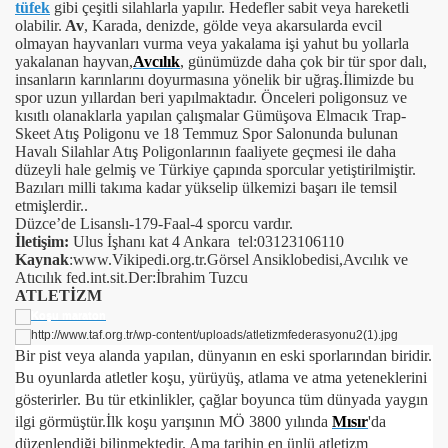
tüfek
gibi çeşitli silahlarla yapılır. Hedefler sabit veya hareketli
olabilir.
Av
, Karada, denizde, gölde veya akarsularda evcil
olmayan hayvanları vurma veya yakalama işi yahut bu yollarla
yakalanan hayvan,
Avcılık
, günümüzde daha çok bir tür spor dalı,
insanların karınlarını doyurmasına yönelik bir uğraş.İlimizde bu
spor uzun yıllardan beri yapılmaktadır. Önceleri poligonsuz ve
kısıtlı olanaklarla yapılan çalışmalar Gümüşova Elmacık Trap-
Skeet Atış Poligonu ve 18 Temmuz Spor Salonunda bulunan
Havalı Silahlar Atış Poligonlarının faaliyete geçmesi ile daha
düzeyli hale gelmiş ve Türkiye çapında sporcular yetiştirilmiştir.
Bazıları milli takıma kadar yükselip ülkemizi başarı ile temsil
etmişlerdir..
Düzce’de Lisanslı-179-Faal-4 sporcu vardır.
İletişim:
Ulus İşhanı kat 4 Ankara tel:03123106110
Kaynak
:www.Vikipedi.org.tr.Görsel Ansiklobedisi,Avcılık ve
Atıcılık fed.int.sit.Der:İbrahim Tuzcu
ATLETİZM
Bir pist veya alanda yapılan, dünyanın en eski sporlarından biridir.
Bu oyunlarda atletler koşu, yürüyüş, atlama ve atma yeteneklerini
gösterirler. Bu tür etkinlikler, çağlar boyunca tüm dünyada yaygın
ilgi görmüştür.
İlk koşu yarışının MÖ 3800 yılında
Mısır
'da
düzenlendiği bilinmektedir. Ama tarihin en ünlü atletizm