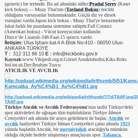
(generic) bir terimdir. Bu ad altındaki stiller:
Pradal Serey
(Kmer
kick boksu) — Muay Thai'nin (
Tayland Boksu
) öncülü
olduğunu varsayanlar bulunmaktadır. Güçlü diz ve dirsek
vuruşları vardır.Japon kick boksu - Muay Thai'ye benzemekte
fakat farklı bir puanlama sistemine sahiptir.Full Contact
(Amerikan boksu) - Vücut koruyucuları kullanılır.
Düzce’de Lisanslı-348-Faal-15 sporcu vardır.
İletişim:
Ulus İşhanı kat.4 A-Blok No:410 - 06050 Ulus-
ANKARA TÜRKİYE
T :
312 311 86 10
E :
info@kickboks.gov.tr
Kaynak
:www.Vikipedi.org.tr.Görsel Ansiklobedisi,Kiks-Boks
fed.int.sit.Der:İbrahim Tuzcu
ATICILIK VE AVCILIK
Türkiye Atıcılık ve Avcılık Federasyonu'
nun tarihi Türkiye'deki
spor aktiviteleri ile uğraşan tüm toplulukların
Türkiye İdman
Cemiyetleri
adı altında bir araya getirilmesi ile başlar.
Atıcılık
ve
avcılık
faaliyetleri Türkiye İdman Cemiyetleri çatısı altında
1923
yılında başlatılır.Atıcılık, bir
mermiyi
silah
aracılığıyla mümkün
olduğu ölçüde hedefe ulaştırmayı amaçlayan spor.
Tabanca
,