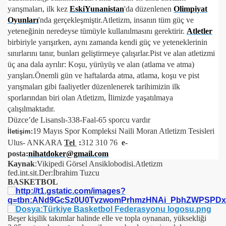
yarışmaları, ilk kez
EskiYunanistan
'da düzenlenen
Olimpiyat
Oyunları
'nda gerçekleşmiştir.
Atletizm, insanın tüm güç ve
yeteneğinin neredeyse tümüyle kullanılmasını gerektirir.
Atletler
birbiriyle yarışırken, aynı zamanda kendi güç ve yeteneklerinin
sınırlarını tanır, bunları geliştirmeye çalışırlar.
Pist ve alan atletizmi
üç ana dala ayrılır: Koşu, yürüyüş ve alan (atlama ve atma)
yarışları.Önemli gün ve haftalarda atma, atlama, koşu ve pist
yarışmaları gibi faaliyetler düzenlenerek tarihimizin ilk
sporlarından biri olan Atletizm, İlimizde yaşatılmaya
çalışılmaktadır.
Düzce’de Lisanslı-338-Faal-65 sporcu vardır
19 Mayıs Spor Kompleksi Naili Moran Atletizm Tesisleri
İletişim:
Ulus- ANKARA
Tel
:
312 310 76
e-
posta:
nihatdoker@gmail.com
Kaynak
:Vikipedi Görsel Ansiklobodisi.Atletizm
fed.int.sit.Der:İbrahim Tuzcu
BASKETBO
L
Beşer kişilik takımlar halinde elle ve topla oynanan, yüksekliği