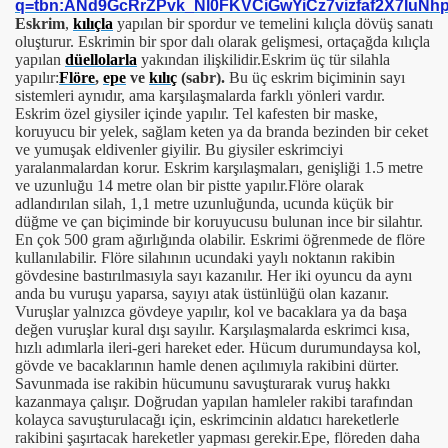
Eskrim
,
kılıçla
yapılan bir spordur ve temelini kılıçla dövüş sanatı
oluşturur. Eskrimin bir spor dalı olarak gelişmesi, ortaçağda kılıçla
yapılan
düellolarla
yakından ilişkilidir.Eskrim üç tür silahla
yapılır:
Flöre
,
epe
ve
kılıç
(sabr).
Bu üç eskrim biçiminin sayı
sistemleri aynıdır, ama karşılaşmalarda farklı yönleri vardır.
Eskrim özel giysiler içinde yapılır. Tel kafesten bir maske,
koruyucu bir yelek, sağlam keten ya da branda bezinden bir ceket
ve yumuşak eldivenler giyilir. Bu giysiler eskrimciyi
yaralanmalardan korur. Eskrim karşılaşmaları, genişliği 1.5 metre
ve uzunluğu 14 metre olan bir pistte yapılır.Flöre olarak
adlandırılan silah, 1,1 metre uzunluğunda, ucunda küçük bir
düğme ve çan biçiminde bir koruyucusu bulunan ince bir silahtır.
En çok 500 gram ağırlığında olabilir. Eskrimi öğrenmede de flöre
kullanılabilir. Flöre silahının ucundaki yaylı noktanın rakibin
gövdesine bastırılmasıyla sayı kazanılır. Her iki oyuncu da aynı
anda bu vuruşu yaparsa, sayıyı atak üstünlüğü olan kazanır.
Vuruşlar yalnızca gövdeye yapılır, kol ve bacaklara ya da başa
değen vuruşlar kural dışı sayılır. Karşılaşmalarda eskrimci kısa,
hızlı adımlarla ileri-geri hareket eder. Hücum durumundaysa kol,
gövde ve bacaklarının hamle denen açılımıyla rakibini dürter.
Savunmada ise rakibin hücumunu savuşturarak vuruş hakkı
kazanmaya çalışır. Doğrudan yapılan hamleler rakibi tarafından
kolayca savuşturulacağı için, eskrimcinin aldatıcı hareketlerle
rakibini şaşırtacak hareketler yapması gerekir.Epe, flöreden daha