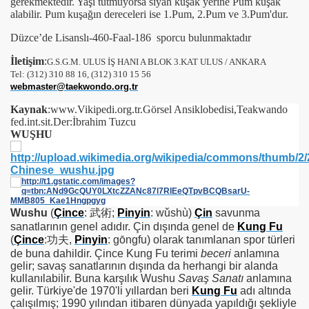
gerekmektedir. Yaşı tutmuyorsa siyah kuşak yerine Pum kuşak
alabilir. Pum kuşağın dereceleri ise 1.Pum, 2.Pum ve 3.Pum'dur.
Düzce’de Lisanslı-460-Faal-186 sporcu bulunmaktadır
İletişim
:
G.S.G.M. ULUS İŞ HANI A BLOK 3.KAT ULUS / ANKARA
Tel: (312) 310 88 16, (312) 310 15 56
webmaster@taekwondo.org.tr
Kaynak
:www.Vikipedi.org.tr.Görsel Ansiklobedisi,Teakwando
fed.int.sit.Der:İbrahim Tuzcu
WUŞHU
Wushu
(
Çince
:
武術
;
Pinyin
: wǔshù)
Çin
savunma
sanatlarının genel adıdır. Çin dışında genel de
Kung Fu
(
Çince
:
功夫
,
Pinyin
: gōngfu) olarak tanımlanan spor türleri
de buna dahildir. Çince Kung Fu terimi
beceri
anlamına
gelir; savaş sanatlarının dışında da herhangi bir alanda
kullanılabilir. Buna karşılık Wushu
Savaş Sanatı
anlamına
gelir. Türkiye'de 1970'li yıllardan beri
Kung Fu
adı altında
çalışılmış; 1990 yılından itibaren dünyada yapıldığı şekliyle