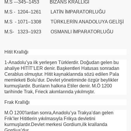
M.S ---345–1453 BİZANS KRALLIĞI
M.S - 1204–1261 LATİN İMPARATORLUĞU
M.S - 1071–1308 TÜRKLERİN ANADOLUYA GELİŞİ
M.S- 1323–1923 OSMANLI İMPARATORLUĞU
Hitit Krallığı
1-Anadolu’ya ilk yerleşen Türklerdir. Doğudan gelen bu
ahaliye HİTİT’LER denir. Başkentleri Hatusas sonradan
Cerablus olmuştur. Hitit kaynaklarında sözü edilen Pala
memleketi Bolu’dur. Devlet yönetiminde özgür beylikler
kurmuşlardır. Bunların halkına Etiler denir. M.Ö 1200
tarihinde Trak, Frieck akımlarında yıkılmıştır.
Frak Krallığı
M.Ö 1200′lardan sonra,Anadolu’ya Trakya’dan gelen
Frik’ler Hititlerin yıkılmasıyla Frikya devletini
kurmuşlardır.Devlet merkesi Gordium,ilk krallarıda
Gordius’dur.