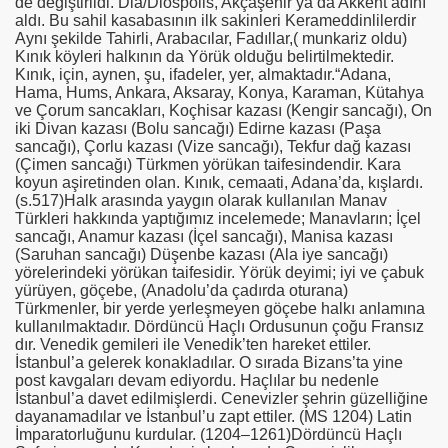
de değiştirildi. Dia/Diospolis, Akçaşehir ya da Akkent adını
aldı. Bu sahil kasabasının ilk sakinleri Kerameddinlilerdir
Aynı şekilde Tahirli, Arabacılar, Fadıllar,( munkariz oldu)
Kınık köyleri halkının da Yörük olduğu belirtilmektedir.
Kınık, için, aynen, şu, ifadeler, yer, almaktadır.“Adana,
Hama, Hums, Ankara, Aksaray, Konya, Karaman, Kütahya
ve Çorum sancakları, Koçhisar kazası (Kengir sancağı), On
iki Divan kazası (Bolu sancağı) Edirne kazası (Paşa
sancağı), Çorlu kazası (Vize sancağı), Tekfur dağ kazası
(Çimen sancağı) Türkmen yörükan taifesindendir. Kara
koyun aşiretinden olan. Kınık, cemaati, Adana’da, kışlardı.
(s.517)Halk arasında yaygın olarak kullanılan Manav
Türkleri hakkında yaptığımız incelemede; Manavların; İçel
sancağı, Anamur kazası (İçel sancağı), Manisa kazası
(Saruhan sancağı) Düşenbe kazası (Ala iye sancağı)
yörelerindeki yörükan taifesidir. Yörük deyimi; iyi ve çabuk
yürüyen, göçebe, (Anadolu’da çadırda oturana)
Türkmenler, bir yerde yerleşmeyen göçebe halkı anlamına
kullanılmaktadır. Dördüncü Haçlı Ordusunun çoğu Fransız
dır. Venedik gemileri ile Venedik’ten hareket ettiler.
İstanbul’a gelerek konakladılar. O sırada Bizans’ta yine
post kavgaları devam ediyordu. Haçlılar bu nedenle
İstanbul’a davet edilmişlerdi. Cenevizler şehrin güzelliğine
dayanamadılar ve İstanbul’u zapt ettiler. (MS 1204) Latin
İmparatorluğunu kurdular. (1204–1261)Dördüncü Haçlı