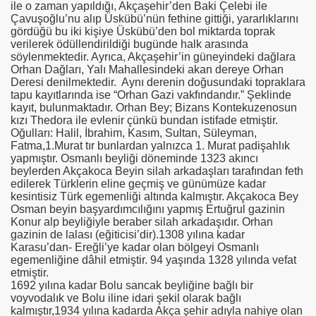
ile o zaman yapıldığı, Akçaşehir’den Baki Çelebi ile
Çavuşoğlu’nu alıp Üskübü’nün fethine gittiği, yararlıklarını
gördüğü bu iki kişiye Üskübü’den bol miktarda toprak
verilerek ödüllendirildiği bugünde halk arasında
söylenmektedir. Ayrıca, Akçaşehir’in güneyindeki dağlara
Orhan Dağları, Yalı Mahallesindeki akan dereye Orhan
Deresi denilmektedir. Aynı derenin doğusundaki topraklara
tapu kayıtlarında ise “Orhan Gazi vakfındandır.” Şeklinde
kayıt, bulunmaktadır. Orhan Bey; Bizans Kontekuzenosun
kızı Thedora ile evlenir çünkü bundan istifade etmiştir.
Oğulları: Halil, İbrahim, Kasım, Sultan, Süleyman,
Fatma,1.Murat tır bunlardan yalnızca 1. Murat padişahlık
yapmıştır. Osmanlı beyliği döneminde 1323 akıncı
beylerden Akçakoca Beyin silah arkadaşları tarafından feth
edilerek Türklerin eline geçmiş ve günümüze kadar
kesintisiz Türk egemenliği altında kalmıştır. Akçakoca Bey
Osman beyin başyardımcılığını yapmış Ertuğrul gazinin
Konur alp beyliğiyle beraber silah arkadaşıdır. Orhan
gazinin de lalası (eğiticisi’dir).1308 yılına kadar
Karasu’dan- Ereğli’ye kadar olan bölgeyi Osmanlı
egemenliğine dâhil etmiştir. 94 yaşında 1328 yılında vefat
etmiştir.
1692 yılına kadar Bolu sancak beyliğine bağlı bir
voyvodalık ve Bolu iline idari şekil olarak bağlı
kalmıştır,1934 yılına kadarda Akça şehir adıyla nahiye olan