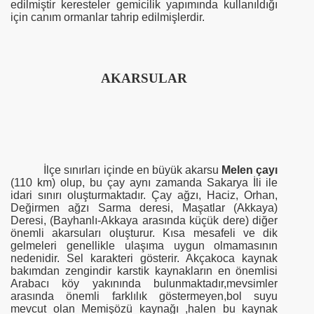
edilmiştir keresteler gemicilik yapımında kullanıldığı
için canım ormanlar tahrip edilmişlerdir.
AKARSULAR
İlçe sınırları içinde en büyük akarsu
Melen çayı
(
110 km
) olup, bu çay aynı zamanda Sakarya İli ile
idari sınırı oluşturmaktadır. Çay ağzı, Haciz, Orhan,
Değirmen ağzı Sarma deresi, Maşatlar (Akkaya)
Deresi, (Bayhanlı-Akkaya arasında küçük dere) diğer
önemli akarsuları oluşturur. Kısa mesafeli ve dik
gelmeleri genellikle ulaşıma uygun olmamasının
nedenidir. Sel karakteri gösterir. Akçakoca kaynak
bakımdan zengindir karstik kaynakların en önemlisi
Arabacı köy yakınında bulunmaktadır,mevsimler
arasında önemli farklılık göstermeyen,bol suyu
mevcut olan Memişözü kaynağı ,halen bu kaynak