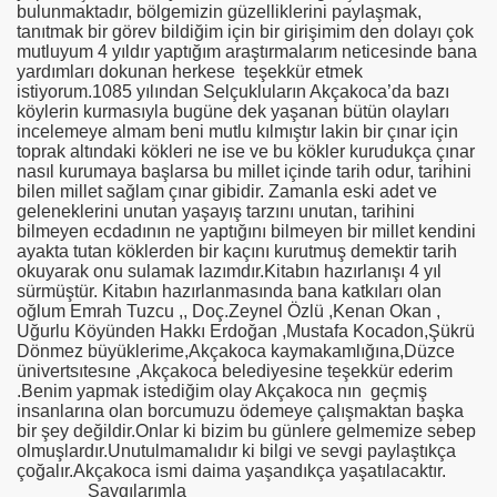
bulunmaktadır, bölgemizin güzelliklerini paylaşmak,
tanıtmak bir görev bildiğim için bir girişimim den dolayı çok
mutluyum 4 yıldır yaptığım araştırmalarım neticesinde bana
yardımları dokunan herkese teşekkür etmek
istiyorum.1085 yılından Selçukluların Akçakoca’da bazı
köylerin kurmasıyla bugüne dek yaşanan bütün olayları
incelemeye almam beni mutlu kılmıştır lakin bir çınar için
toprak altındaki kökleri ne ise ve bu kökler kurudukça çınar
nasıl kurumaya başlarsa bu millet içinde tarih odur, tarihini
bilen millet sağlam çınar gibidir. Zamanla eski adet ve
geleneklerini unutan yaşayış tarzını unutan, tarihini
bilmeyen ecdadının ne yaptığını bilmeyen bir millet kendini
ayakta tutan köklerden bir kaçını kurutmuş demektir tarih
okuyarak onu sulamak lazımdır.Kitabın hazırlanışı 4 yıl
sürmüştür. Kitabın hazırlanmasında bana katkıları olan
oğlum Emrah Tuzcu ,, Doç.Zeynel Özlü ,Kenan Okan ,
Uğurlu Köyünden Hakkı Erdoğan ,Mustafa Kocadon,Şükrü
Dönmez büyüklerime,Akçakoca kaymakamlığına,Düzce
ünivertsıtesıne ,Akçakoca belediyesine teşekkür ederim
.Benim yapmak istediğim olay Akçakoca nın geçmiş
insanlarına olan borcumuzu ödemeye çalışmaktan başka
bir şey değildir.Onlar ki bizim bu günlere gelmemize sebep
olmuşlardır.Unutulmamalıdır ki bilgi ve sevgi paylaştıkça
çoğalır.Akçakoca ismi daima yaşandıkça yaşatılacaktır.
Saygılarımla