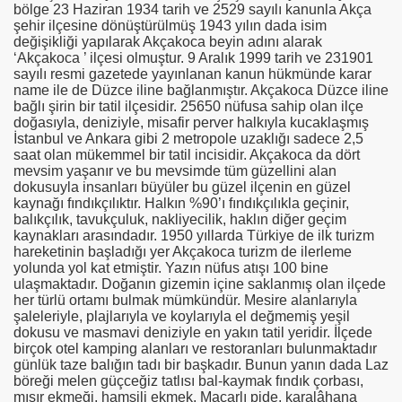
bölge 23 Haziran 1934 tarih ve 2529 sayılı kanunla Akça
şehir ilçesine dönüştürülmüş 1943 yılın dada isim
değişikliği yapılarak Akçakoca beyin adını alarak
‘Akçakoca ’ ilçesi olmuştur. 9 Aralık 1999 tarih ve 231901
sayılı resmi gazetede yayınlanan kanun hükmünde karar
name ile de Düzce iline bağlanmıştır. Akçakoca Düzce iline
bağlı şirin bir tatil ilçesidir. 25650 nüfusa sahip olan ilçe
doğasıyla, deniziyle, misafir perver halkıyla kucaklaşmış
İstanbul ve Ankara gibi 2 metropole uzaklığı sadece 2,5
saat olan mükemmel bir tatil incisidir. Akçakoca da dört
mevsim yaşanır ve bu mevsimde tüm güzellini alan
dokusuyla insanları büyüler bu güzel ilçenin en güzel
kaynağı fındıkçılıktır. Halkın %90’ı fındıkçılıkla geçinir,
balıkçılık, tavukçuluk, nakliyecilik, haklın diğer geçim
kaynakları arasındadır. 1950 yıllarda Türkiye de ilk turizm
hareketinin başladığı yer Akçakoca turizm de ilerleme
yolunda yol kat etmiştir. Yazın nüfus atışı 100 bine
ulaşmaktadır. Doğanın gizemin içine saklanmış olan ilçede
her türlü ortamı bulmak mümkündür. Mesire alanlarıyla
şaleleriyle, plajlarıyla ve koylarıyla el değmemiş yeşil
dokusu ve masmavi deniziyle en yakın tatil yeridir. İlçede
birçok otel kamping alanları ve restoranları bulunmaktadır
günlük taze balığın tadı bir başkadır. Bunun yanın dada Laz
böreği melen güçceğiz tatlısı bal-kaymak fındık çorbası,
mısır ekmeği, hamsili ekmek, Macarlı pide, karalâhana