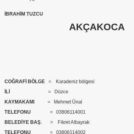
İBRAHİM TUZCU
AKÇAKOCA
COĞRAFİ BÖLGE
= Karadeniz bölgesi
İLİ
= Düzce
KAYMAKAMI
= Mehmet Ünal
TELEFONU
= 03806114001
BELEDİYE BAŞ
. = Fikret Albayrak
TELEFONU
= 03806114002