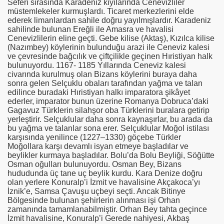
Seferi sırasında Karadeniz kıyılarında Cenevizliler
müstemlekeler kurmuşlardı. Ticaret merkezlerini elde
ederek limanlardan sahile doğru yayılmışlardır. Karadeniz
sahilinde bulunan Ereğli ile Amasra ve havalisi
Cenevizlilerin eline geçti. Gebe kilise (Aktaş), Kızılca kilise
(Nazımbey) köylerinin bulunduğu arazi ile Ceneviz kalesi
ve çevresinde bağcılık ve çiftçilikle geçinen Hıristiyan halk
bulunuyordu. 1167- 1185 Yıllarında Ceneviz kalesi
civarında kurulmuş olan Bizans köylerini buraya daha
sonra gelen Selçuklu obaları tarafından yağma ve talan
edilince buradaki Hıristiyan halkı imparatora şikâyet
ederler, imparator bunun üzerine Romanya Dobruca’daki
Gagavuz Türklerin silahşor oba Türklerini buralara getirip
yerleştirir. Selçuklular daha sonra kaynaşırlar, bu arada da
bu yağma ve talanlar sona erer. Selçuklular Moğol istilası
karşısında yenilince (1227–1330) göçebe Türkler
Moğollara karşı devamlı isyan etmeye başladılar ve
beylikler kurmaya başladılar. Bolu’da Bolu Beyliği, Söğütte
Osman oğulları bulunuyordu. Osman Bey, Bizans
hududunda üç tane uç beylik kurdu. Kara Denize doğru
olan yerlere Konuralp’i İzmit ve havalisine Akçakoca’yı
İznik’e, Samsa Çavuşu uçbeyi seçti. Ancak Bitinye
Bölgesinde bulunan şehirlerin alınması işi Orhan
zamanında tamamlanabilmiştir. Orhan Bey tahta geçince
İzmit havalisine, Konuralp’i Gerede nahiyesi, Akbaş