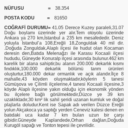
NÜFUSU =
38.354
POSTA KODU =
81650
COĞRAFİ DURUMU=
41.05 Derece Kuzey paraleli,31.07
Doğu boylamı üzerinde yer alır.Tem otoyolu üzerinde
Ankara ya
270 km
,İstanbul a
235 km
mesafededir. Deniz
yoluyla İstanbul’a 108,Ereğli 18,Zonguldak
40 mil
dir.
.Doğuda Zonguldak,Alaplı ilçesi ile hudut olan Kocaman
deresin den,Batıda Melenağzı ile Karasu Kocaali ilçesi
hududu, Güneyde Konuralp ilçesi arasında bulunur.462 km
karelik bir alana sahiptir,bu alanın 200.000 dekarlık kısmı
fındıklık,100.000 dekarlık bölümü tarım ürünleri
oluşturtur,180.000 dekar ormanlık ve açık alandır.İlçe 8
mahalle,43 köyden oluşmaktadır,köylerin 5 tanesi
Gümüşova ve Çilimli ilçelerine,4 tanesi Kocaali ilçesine,3
köyde Alaplı ilçesine yakın olduğu için ekonomik yönden
bu ilçelere bağlı görülmektedir,Düzce ye
39 km
uzaklıktadır,30 km² lik sahil şeridi uzanan kumluk ve doğal
plajlarla doludur.Kent ise Sapak adı verilen Düzce Ereğli
yolun Akçakoca ya saptığı yerden Ceneviz kalesi denen en
batıdaki uca kadar
7 km
bulan uzun bir çarşı
gibidir.Güneyde Kaplandede,Orhan dağları,Doğuda
Kurugöl sapağı ve Tonton tepesi ile çevrilidir.