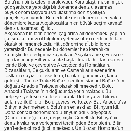
Bolu’nun bir iskelesi olarak vardı. Kara ulaştırmasının çok
güç şartlarda yapıldığı bir dönemde deniz ulaştırması
büyük önem taşıyordu ve ulaştırma deniz yoluyla
gerçekleştiriliyordu. Bu nedenle de o dönemlerden yakın
dönemlere kadar Akçakocalıların en büyük geçim kaynağı
deniz ulaştırmacılığı idi.
Akçakoca’nın tarih öncesi çağlarına ait dönemdeki yapılan
çalışmalar: mevcut bilgilerin yetersiz oluşu nedeni ile tam
olarak bilinmemektedir. Hitit dönemine ait bilgilerde
yetersizdir. Bu nedenle bu dönemler hep karanlıkta
kalmıştır. İncelediğimiz kaynaklar, Akçakoca ve çevresi ile
ilgili tarihi hep Bithynialar ile başlatılmaktadır. Tarih süreci
içinde Bolu ve çevresi ve Akçakoca’da Romalıların,
Bizanslıların, Selçukluların ve Osmanlıların eserlerine
rastlamaktayız. Bu, eserlerin, bazıları, günümüze, kadar,
gelmiştir. Tarihte Trake Boğazı denilen İstanbul Boğazı’nın
doğusu Anadolu Trakya sı olarak bilinmektedir. Bolu,
Anadolu Trakyası’nın doğusunda yer almaktadır. Bu
bölgeye, yerleşen kafilelere oranla Bebrisya ve Bitinya
adları verildiği gibi, Bolu çevresi ve Kuzey- Batı Anadolu’ya
Bithynia denmektedir. Bolu’nun en eski adı Bitinyum idi.
Daha sonraki dönemlerde Bitinyum adı Kladyopolis
(Cloudiopolis),olarak, değişmiştir. Genellikle Bitinya’nın
deniz kıyılarında yerleşmeyi tercih eden Bebrislerin, Bitin
yen’lerden olmadığı bilinmektedir. Ünlü ozan Homores’un