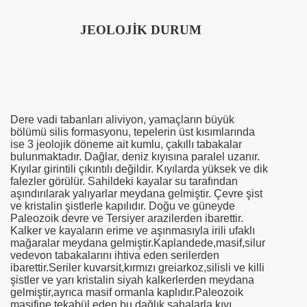
JEOLOJİK DURUM
Dere vadi tabanları aliviyon, yamaçların büyük
bölümü silis formasyonu, tepelerin üst kısımlarında
ise 3 jeolojik döneme ait kumlu, çakıllı tabakalar
bulunmaktadır. Dağlar, deniz kıyısına paralel uzanır.
Kıyılar girintili çıkıntılı değildir. Kıyılarda yüksek ve dik
falezler görülür. Sahildeki kayalar su tarafından
aşındırılarak yalıyarlar meydana gelmiştir. Çevre şist
ve kristalin şistlerle kapılıdır. Doğu ve güneyde
Paleozoik devre ve Tersiyer arazilerden ibarettir.
Kalker ve kayaların erime ve aşınmasıyla irili ufaklı
mağaralar meydana gelmiştir.Kaplandede,masif,silur
vedevon tabakalarını ihtiva eden serilerden
ibarettir.Seriler kuvarsit,kırmızı greiarkoz,silisli ve killi
şistler ve yarı kristalin siyah kalkerlerden meydana
gelmiştir,ayrıca masif ormanla kaplıdır.Paleozoik
masifine tekabül eden bu dağlık sahalarla,kıyı