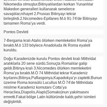
Nikomedia olmuştur.Bitinyalılardan korkan Yunanlılar
Makedon generalleri kullanarak senelerce
savaştılar,nihayet 2.Prusias Bitinyayı tekrar
birleştirdi.2.Nicomedes-Epifanes M.ö 91-74′de Bitinyayı
tamamen Roma’ya verdi.
Pontos Devleti
7-Bergama kralı Atalis ölürken memleketini Roma’ya
bıraktı.M.ö 133 böylece Anadoluda ilk Roma eyaleti
kuruldu.
Doğu Karadenizde kurulu Pontos devleti kralı Mithridat
aralıklarla 20 sene sürdü.Sonuçta Romalılar galip
geldi.Bitinya kralı 3.Nicomedes ölürken memleketini
Roma’ya bıraktı.M.Ö 74 Mithridat tekrar Karadeniz
kıyılarını,Bitinya,Paflasgonya,Kapadokya’yı zaptetti.Bunun
üzerine Roma konsülü Lucullus M.Ö 74′de Mithridata
mislime Karadeniz komutanı Cotta’ya
Heracliea,Diapolis,Alaplı(Somako)nun yakılmasını
emretti.Fakat bölge Latin kültüründe kaldı,şehir isimleri
değiştirildi.