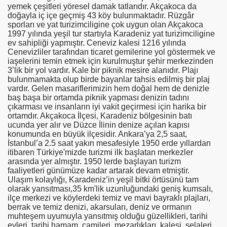
yemek çeşitleri yöresel damak tatlarıdır. Akçakoca da
doğayla iç içe geçmiş 43 köy bulunmaktadır. Rüzgâr
sporları ve yat turizimciligine çok uygun olan Akçakoca
1997 yılında yeşil tur startıyla Karadeniz yat turizimciligine
ev sahipliği yapmıştır. Ceneviz kalesi 1216 yılında
Cenevizliler tarafından ticaret gemilerine yol göstermek ve
iaşelerini temin etmek için kurulmuştur şehir merkezinden
3’lik bir yol vardır. Kale bir piknik mesire alanıdır. Plajı
bulunmamakta olup birde bayanlar tahsis edilmiş bir plaj
vardır. Gelen masariflerimizin hem doğal hem de denizle
baş başa bir ortamda piknik yapması denizin tadını
çıkarması ve insanların iyi vakit geçirmesi için harika bir
ortamdır. Akçakoca İlçesi, Karadeniz bölgesinin batı
ucunda yer alır ve Düzce İlinin denize açılan kapısı
konumunda en büyük ilçesidir. Ankara’ya 2,5 saat,
İstanbul’a 2.5 saat yakın mesafesiyle 1950 erde yıllardan
itibaren Türkiye'mizde turizmi ilk başlatan merkezler
arasında yer almıştır. 1950 lerde başlayan turizm
faaliyetleri günümüze kadar artarak devam etmiştir.
Ulaşım kolaylığı, Karadeniz’in yeşil bitki örtüsünü tam
olarak yansıtması,35 km'lik uzunluğundaki geniş kumsalı,
ilçe merkezi ve köylerdeki temiz ve mavi bayraklı plajları,
berrak ve temiz denizi, akarsuları, deniz ve ormanın
muhteşem uyumuyla yansıtmış olduğu güzellikleri, tarihi
evleri, tarihi hamam, camileri, mezarlıkları, kalesi, şelaleri,