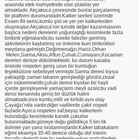
arasında etek mahiyetinde olan platolar yer
almaktadır. Akçakoca çevresinde bunlar parçalanmış
bir platform durumundadır.Kalker serileri üzerinde
Eosen flit serisi,kumlu şist ve yer yer kalkerlerden
oluşmuştur.Akçakoca’nın turistik değer kazanmasının
başlıca nedeni derelerin yoğunlaştığı kesimlerde fazla
birikinti yığmalarıdır,bu suretle falezler gerilmiş
aktivitelerini kaybetmiş ve önlerine kum birikintileri
meydana gelmiştir,Değirmenağzı,Haciz,Orhan
Melen,Sarma,Aksu,Aftun,Çuhalı,Cumayanı,Kocaman
dereleri denize dökülmektedir, bu durum kasaba
önünde nispeten geniş uzun bir kumluğun
teşekkülüne sebebiyet vermiştir.Sarma deresi kıyıya
yaklaştığı zaman tabanın genişlediği görülür,ziraat
için mükemmeldir,çuhalı deresi kıyıdan bir hayli
içerde genişleyerek yamaçların meyli azalır,bu vadi
deniz kenarında geniş bir düzlük halini
almaktadır,ince kumlu,milli ve kirlidir,aynı olay
Çayağzı’nda vardır,diğer vadilerde çakıl nispeti
fazladır.Ayrıca nispeten saf,beyaz kalkerlerin
bulunduğu kesimlerde karstik çukurlar
bulunmaktadır,güneye doğu gidildikçe
5 km
lik
dolinler yan yana sıralanmışlardır.Kalker tabakaların
eğimi ekseriya 35-40 derece olduğu dol inlerin
birçoğu derindir,işte bu nedenle yukarı mahalledeki