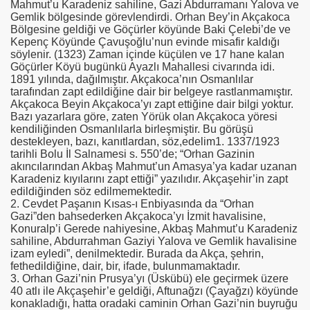
Mahmut’u Karadeniz sahiline, Gazi Abdurramanı Yalova ve
Gemlik bölgesinde görevlendirdi. Orhan Bey’in Akçakoca
Bölgesine geldiği ve Göçürler köyünde Baki Çelebi’de ve
Kepenç Köyünde Çavuşoğlu’nun evinde misafir kaldığı
söylenir. (1323) Zaman içinde küçülen ve 17 hane kalan
Göçürler Köyü bugünkü Ayazlı Mahallesi civarında idi.
1891 yılında, dağılmıştır. Akçakoca’nın Osmanlılar
tarafından zapt edildiğine dair bir belgeye rastlanmamıştır.
Akçakoca Beyin Akçakoca’yı zapt ettiğine dair bilgi yoktur.
Bazı yazarlara göre, zaten Yörük olan Akçakoca yöresi
kendiliğinden Osmanlılarla birleşmiştir. Bu görüşü
destekleyen, bazı, kanıtlardan, söz,edelim1. 1337/1923
tarihli Bolu İl Salnamesi s. 550’de; “Orhan Gazinin
akıncılarından Akbaş Mahmut’un Amasya’ya kadar uzanan
Karadeniz kıyılarını zapt ettiği” yazılıdır. Akçaşehir’in zapt
edildiğinden söz edilmemektedir.
2. Cevdet Paşanın Kısas-ı Enbiyasında da “Orhan
Gazi”den bahsederken Akçakoca’yı İzmit havalisine,
Konuralp’i Gerede nahiyesine, Akbaş Mahmut’u Karadeniz
sahiline, Abdurrahman Gaziyi Yalova ve Gemlik havalisine
izam eyledi”, denilmektedir. Burada da Akça, şehrin,
fethedildiğine, dair, bir, ifade, bulunmamaktadır.
3. Orhan Gazi’nin Prusya’yı (Üskübü) ele geçirmek üzere
40 atlı ile Akçaşehir’e geldiği, Aftunağzı (Çayağzı) köyünde
konakladığı, hatta oradaki caminin Orhan Gazi’nin buyruğu