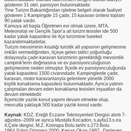
gösteren 31 otel, pansiyon bulunmaktadır.
Yine Turizm Bakanlığından işletme belgeli olarak faaliyet
gösteren 1 Kampingde 15 çadır, 15 karavan ünitesi toplam
90 yatak vardır.
Kamuya ait başta Öğretmen evi olmak üzere, MTA,
Meteoroloji ve Gençlik Spor'a ait turizm tesisler ide 500
kadar yatak kapasitesi ile ilçe turizmine hareket
kazandırmaktadırlar.
Turizm mevsiminin kısalığı turistik alt yapısının gelişmesine
imkân vermediğinden, ilçeye gelen tatilci yoğunluğu
dolayısıyla çadır-karavan turizminin gerektirdiği mevsimlik
campink'lerin doğmasına ve ev pansiyonculuğunun
gelişmesine neden olmuştur. İlçede ev pansiyonculuğunda
yatak kapasitesi 1500 civarındadır. Kampinglerde çadır,
karavan, motor karavanlarıyla gelenlere yönelik 2000
kişilik konaklama kapasitesi bulunmaktadır. Ayrıca yatırım
çalışmaları devam eden konaklama tesisleri inşaatları da
devam etmektedir.
İlçemizde yazlık konut yapımı devam etmekte olup,
mevcutta yaklaşık 500 kadar yazlık konut vardır.
Kaynak
: KDZ. Ereğli Eczane Teknisyenleri Dergisi alıntı 7-
ağustos–2009 ve ayrıca Mustafa Kocadon, s.ayfa13.s.ıra
4,Çele dergisi, M.Z. Konrapa Bolu tarihi s.273 Bolu
1964,Şükrü Dönmez-2000, Kenan Okan-1997, ,Derleyen