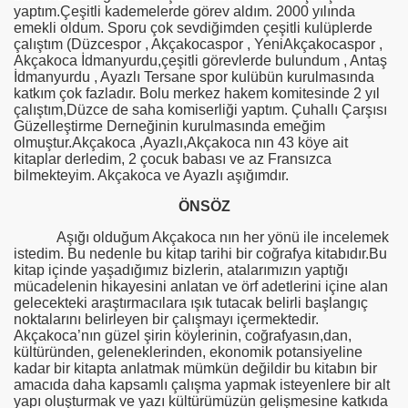
yaptım.Çeşitli kademelerde görev aldım. 2000 yılında
emekli oldum. Sporu çok sevdiğimden çeşitli kulüplerde
çalıştım (Düzcespor , Akçakocaspor , YeniAkçakocaspor ,
Akçakoca İdmanyurdu,çeşitli görevlerde bulundum , Antaş
İdmanyurdu , Ayazlı Tersane spor kulübün kurulmasında
katkım çok fazladır. Bolu merkez hakem komitesinde 2 yıl
çalıştım,Düzce de saha komiserliği yaptım. Çuhallı Çarşısı
Güzelleştirme Derneğinin kurulmasında emeğim
olmuştur.Akçakoca ,Ayazlı,Akçakoca nın 43 köye ait
kitaplar derledim, 2 çocuk babası ve az Fransızca
bilmekteyim. Akçakoca ve Ayazlı aşığımdır.
ÖNSÖZ
Aşığı olduğum Akçakoca nın her yönü ile incelemek
istedim. Bu nedenle bu kitap tarihi bir coğrafya kitabıdır.Bu
kitap içinde yaşadığımız bizlerin, atalarımızın yaptığı
mücadelenin hikayesini anlatan ve örf adetlerini içine alan
gelecekteki araştırmacılara ışık tutacak belirli başlangıç
noktalarını belirleyen bir çalışmayı içermektedir.
Akçakoca’nın güzel şirin köylerinin, coğrafyasın,dan,
kültüründen, geleneklerinden, ekonomik potansiyeline
kadar bir kitapta anlatmak mümkün değildir bu kitabın bir
amacıda daha kapsamlı çalışma yapmak isteyenlere bir alt
yapı oluşturmak ve yazı kültürümüzün gelişmesine katkıda