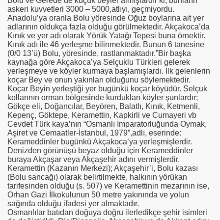
Bolu ve Gerede’de küçük beyler almışlardır ki, bunların
askeri kuvvetleri 3000 – 5000,atlıyı, geçmiyordu.
Anadolu’ya oranla Bolu yöresinde Oğuz boylarına ait yer
adlarının oldukça fazla olduğu görülmektedir. Akçakoca’da
Kınık ve yer adı olarak Yörük Yatağı Tepesi buna örnektir.
Kınık adı ile 46 yerleşme bilinmektedir. Bunun 6 tanesine
(0/0 13’ü) Bolu, yöresinde, rastlanmaktadır.”Bir başka
kaynağa göre Akçakoca’ya Selçuklu Türkleri gelerek
yerleşmeye ve köyler kurmaya başlamışlardı. İlk gelenlerin
koçar Bey ve onun yakınları olduğunu söylemektedir.
Koçar Beyin yerleştiği yer bugünkü koçar köyüdür. Selçuk
kollarının orman bölgesinde kurdukları köyler şunlardır;
Gökçe eli, Doğancılar, Beyören, Balatlı, Kınık, Ketmenli,
Kepenç, Göktepe, Keramettin, Kapkirli ve Cumayeri vb
Cevdet Türk kaya’nın “Osmanlı İmparatorluğunda Oymak,
Aşiret ve Cemaatler-İstanbul,
1979”
,adlı, eserinde:
Kerameddinler bugünkü Akçakoca’ya yerleşmişlerdir.
Denizden görünüşü beyaz olduğu için Kerameddinler
buraya Akçaşar veya Akçaşehir adını vermişlerdir.
Keramettin (Kazanın Merkezi); Akçaşehir’i, Bolu kazası
(Bolu sancağı) olarak belirtilmekte, halkının yörükan
tarifesinden olduğu (s. 507) ve Keramettinin mezarının ise,
Orhan Gazi İlkokulunun
50 metre
yakınında ve yolun
sağında olduğu ifadesi yer almaktadır.
Osmanlılar batıdan doğuya doğru ilerledikçe şehir isimleri