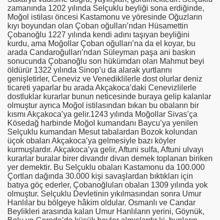
zamanında 1202 yılında Selçuklu beyliği sona erdiğinde,
Moğol istilası öncesi Kastamonu ve yöresinde Oğuzların
kıyı boyundan olan Çoban oğulları’ndan Hüsamettin
Çobanoğlu 1227 yılında kendi adını taşıyan beyliğini
kurdu, ama Moğollar Çoban oğulları’na da el koyar, bu
arada Candaroğulları’ndan Süleyman paşa ani baskın
sonucunda Çobanoğlu son hükümdarı olan Mahmut beyi
öldürür 1322 yılında Sinop’u da alarak yurtlarını
genişletirler, Ceneviz ve Venediklilerle dost olurlar deniz
ticareti yaparlar bu arada Akçakoca’daki Cenevizlilerle
dostluklar kurarlar bunun neticesinde buraya gelip kalanlar
olmuştur ayrıca Moğol istilasından bıkan bu obaların bir
kısmı Akçakoca’ya gelir.1243 yılında Moğollar Sivas’ça
Kösedağ harbinde Moğol kumandanı Baycu’ya yenilen
Selçuklu kumandan Mesut tabalardan Bozok kolundan
üçok obaları Akçakoca’ya gelmesiyle bazı köyler
kurmuşlardır. Akçakoca’ya gelir, Aftuni sulfa, Aftuni ulvayı
kurarlar buralar birer divandır divan demek toplanan biriken
yer demektir. Bu Selçuklu obaları Kastamonu da 100.000
Çortlan dağında 30.000 kişi savaşlardan bıktıkları için
batıya göç ederler, Çobanoğluları obaları 1309 yılında yok
olmuştur. Selçuklu Devletinin yıkılmasından sonra Umur
Hanlılar bu bölgeye hâkim oldular. Osmanlı ve Candar
Beylikleri arasında kalan Umur Hanlıların yerini, Göynük,