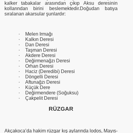
kalker tabakalar arasından çıkıp Aksu deresinin
kollarından birini beslemektedir.Doğudan batıya
sıralanan akarsular şunlardır:
·
Melen Irmağı
·
Kalkın Deresi
·
Darı Deresi
·
Taşman Deresi
·
Akdere Deresi
·
Değirmenağzı Deresi
·
Orhan Deresi
·
Haciz (Deredibi) Deresi
·
Döngelli Deresi
·
Aftunağzı Deresi
·
Küçük Dere
·
Değirmendere (Soğuksu)
·
Çakpelit Deresi
RÜZGAR
Akçakoca’da hakim rüzgar kış aylarında lodos, Mayıs-