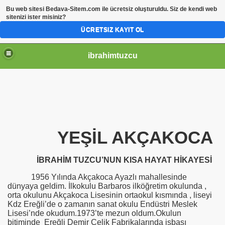
Bu web sitesi
Bedava-Sitem.com
ile ücretsiz oluşturuldu. Siz de kendi web
sitenizi ister misiniz?
ÜCRETSIZ KAYIT OL
ibrahimtuzcu
YEŞİL AKÇAKOCA
İBRAHİM TUZCU’NUN KISA HAYAT HİKAYESİ
1956 Yılında Akçakoca Ayazlı mahallesinde
dünyaya geldim. İlkokulu Barbaros ilköğretim okulunda ,
orta okulunu Akçakoca Lisesinin ortaokul kısmında , liseyi
Kdz Ereğli’de o zamanın sanat okulu Endüstri Meslek
Lisesi’nde okudum.1973’te mezun oldum.Okulun
bitiminde Ereğli Demir Çelik Fabrikalarında işbaşı