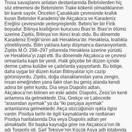
Truva savaşlarını anlatan destanlarında Bebrislerden hiç
söz etmemesi de Bebrislerin Trake kökenli olmadıklarının
bir kanıtı sayılır. Önceleri Çanakkale çevresinde krallık
kuran Bebrisler Karadeniz’de Akçakoca ve Karadeniz
Ereğlisi çevresinde yerleşmişlerdir. Bebris’ler bir Firik
boyudur. Bitinya krallığının kurucusu Bias’tır. Bias’ın ölümü
üzerine Zipitis, Bitinya’nın ikinci kralı oldu. Bu dönemde
Karadeniz Ereğli’sinin adı Herakleia’dır. Herakleia, krallıkla
yönetiliyordu. Bitin yalılara karşı düşmanca davranıyorlardı.
Zipitis M.Ö. 298–297 yıllarında Herakleia üzerine yürüdü
ve Herakleia’yı zapt etti. Bu dönemde Akçakoca ve çevresi
ormanlarla kaplı bir yerdi. Halk göçebe bir düzen içinde
derme çatma kulübe ve çadırlarda yaşıyorlardı. Bu bölge,
daha uygar bir düzen kuran Bitinyalılar için cazip
görünüyordu. Zipitis, doğa olanaklarından yana zengin,
insan emeğinden yana fakir olan bu geniş alanda kendi
adına bir şehir kurdu. Dia veya Diapolis adları,
Akçakoca’nın bilinen en eski adıdır. Diapolis, Zeüs’ün kenti
anlamına da gelmektedir. Dia, Grekçe ve Latincede
“arasından ayırmak” ya da “iki parçaya ayırmak”
anlamlarına gelmektedir. Akça sözcüğünün ışıkla ilgisi
vardır. Pisidya tarihi ile ilgili kaynaklarda ve rastlanan
Pisidya haritalarında Dia veya Diapolis adları yer
almaktadır. Bir başka kaynağa göre ise Akçakoca’nın ilk
adı Tospolis idi. Şarl Teksiye’nin Küçük Asya adlı kitabında