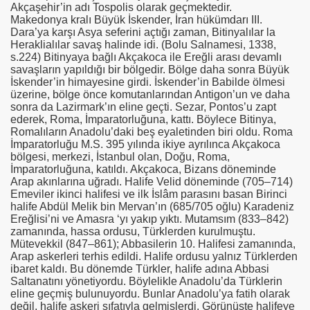
Akçaşehir’in adı Tospolis olarak geçmektedir.
Makedonya kralı Büyük İskender, İran hükümdarı III.
Dara’ya karşı Asya seferini açtığı zaman, Bitinyalılar
la
Heraklialılar
savaş halinde idi. (Bolu Salnamesi, 1338,
s.224) Bitinyaya bağlı Akçakoca ile Ereğli arası devamlı
savaşların yapıldığı bir bölgedir. Bölge daha sonra Büyük
İskender’in himayesine girdi. İskender’in Babilde ölmesi
üzerine, bölge önce komutanlarından Antigon’un ve daha
sonra da Lazirmark’ın eline geçti. Sezar, Pontos’u zapt
ederek, Roma, İmparatorluğuna, kattı. Böylece Bitinya,
Romalıların Anadolu’daki beş eyaletinden biri oldu. Roma
İmparatorluğu M.S. 395 yılında ikiye ayrılınca Akçakoca
bölgesi, merkezi, İstanbul olan, Doğu, Roma,
İmparatorluğuna, katıldı. Akçakoca, Bizans döneminde
Arap akınlarına uğradı. Halife Velid döneminde (705–714)
Emeviler ikinci halifesi ve ilk İslâm parasını basan Birinci
halife Abdül Melik bin Mervan’ın (685/705 oğlu) Karadeniz
Ereğlisi’ni ve Amasra ‘yı yakıp yıktı. Mutamsım (833–842)
zamanında, hassa ordusu, Türklerden kurulmuştu.
Mütevekkil (847–861); Abbasilerin 10. Halifesi zamanında,
Arap askerleri terhis edildi. Halife ordusu yalnız Türklerden
ibaret kaldı. Bu dönemde Türkler, halife adına Abbasi
Saltanatını yönetiyordu. Böylelikle Anadolu’da Türklerin
eline geçmiş bulunuyordu. Bunlar Anadolu’ya fatih olarak
değil, halife askeri sıfatıyla gelmişlerdi. Görünüşte halifeye