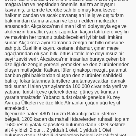
mağara ları ve hepsinden önemlisi turizm anlayışını
kavramış, turizmde tecrübe sahibi olmuş konuksever
halkının candan ve sıcak davranışları ile iş ve dış turizm
bakımından daima aranan ve tercih edilen merkezler
arasındadır. Akçakoca’nın ılıman iklimi dolayısıyla ege ve
akdenizin bunaltıcı yaz sıcağından kaçan tatilcilere yeşilin
ve mavinin her tonunu bulabilecekleri iyi bir tatil imkânı
sunar. Akçakoca aynı zamanda zengin bir bitki örtüsüne
sahiptir. Özellikle kayın, kestane, ıhlamur, çınar, meşe
ağaçlarından oluşan bitki örtüsü tatilcilere doyumsuz bir
seyir zevki verir. Akçakoca'nın insanları buraya çeken bir
özelliği de zengin yöresel yemekleri ve deniz ürünlerinden
oluşan mutfağıdır. Kalkan, lüfer, çinakop, mezgit, palamut,
bar bun gibi balıklardan oluşan deniz ürünleri sahildeki
balıkçı lokantalarında turistlere unutamayacakları damak
tadı sunar. Halen yaz aylarında 100.000 civarında yerli ve
yabancı turist ilçeye gelerek deniz, güneş ve kumdan
yararlanmaktadır. Yabancı turist olarak genelde Kuzey
Avrupa Ülkeleri ve özellikle Almanlar çoğunluğu teşkil
etmektedir.
İlçemizde halen 480'i Turizm Bakanlığı'ndan işletme
belgeli, 1200 kadarı da mahalli idarelerden ruhsatlı toplam
1680 resmi yatak kapasitesi bulunmaktadır. Özel sektöre
ait 4 yıldızlı 2 otel, , 2 yıldızlı 1 otel, 1 yıldızlı 1 Otel
bulunmaktadır. Mahalli idarelerden belgeli olarak faaliyet