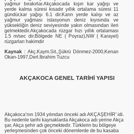
yağmur bırakırlar.Akçakocada kışın kar yağışı ve
yerde kalma süresi kısadır yıllık ortalama süresi 11
gündür,kar yağışı 6.1 dir.Karın yerde kalışı ve az
yağmur yağması istasyonun deniz kıyısında ve
yüksekliğin deniz seviyesinde yakın olmasından ileri
gelmektedir.Akçakocada rüzgar hızı yıllık ortalaması
1.5 m/sec dir.Bölgede NE ( Poyraz),NW ( Karayel)
rüzgarları hakimdir
Kaynak
: Akç.Kaym.Sit.,Şükrü Dönmez-2000,Kenan
Okan-1997,Derl.İbrahim Tuzcu
AKÇAKOCA GENEL TARİHİ YAPISI
Akçakoca’nın 1934 yılından önceki adı AKÇAŞEHİR’ idi.
Bu nedenle tarihi kaynaklarda Akçakoca adı yerine Akça
şar, Akça şehir adı geçmektedir. Türklerin bu bölgeye
yerleşmesinden çok önceki dönemlerde de bu kasaba