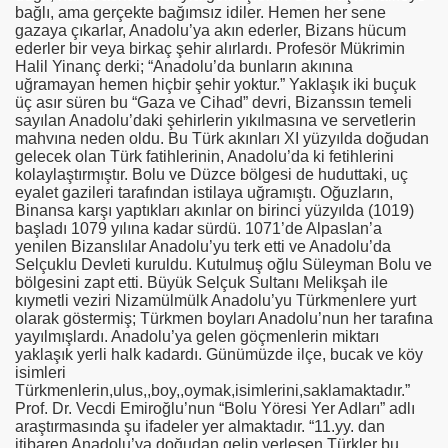
bağlı, ama gerçekte bağımsız idiler. Hemen her sene
gazaya çıkarlar, Anadolu’ya akın ederler, Bizans hücum
ederler bir veya birkaç şehir alırlardı. Profesör Mükrimin
Halil Yinanç derki; “Anadolu’da bunların akınına
uğramayan hemen hiçbir şehir yoktur.” Yaklaşık iki buçuk
üç asır süren bu “Gaza ve Cihad” devri, Bizanssın temeli
sayılan Anadolu’daki şehirlerin yıkılmasına ve servetlerin
mahvına neden oldu. Bu Türk akınları XI yüzyılda doğudan
gelecek olan Türk fatihlerinin, Anadolu’da ki fetihlerini
kolaylaştırmıştır. Bolu ve Düzce bölgesi de huduttaki, uç
eyalet gazileri tarafından istilaya uğramıştı. Oğuzların,
Binansa karşı yaptıkları akınlar on birinci yüzyılda (1019)
başladı 1079 yılına kadar sürdü. 1071’de Alpaslan’a
yenilen Bizanslılar Anadolu’yu terk etti ve Anadolu’da
Selçuklu Devleti kuruldu. Kutulmuş oğlu Süleyman Bolu ve
bölgesini zapt etti. Büyük Selçuk Sultanı Melikşah ile
kıymetli veziri Nizamülmülk Anadolu’yu Türkmenlere yurt
olarak göstermiş; Türkmen boyları Anadolu’nun her tarafına
yayılmışlardı. Anadolu’ya gelen göçmenlerin miktarı
yaklaşık yerli halk kadardı. Günümüzde ilçe, bucak ve köy
isimleri
Türkmenlerin,ulus,,boy,,oymak,isimlerini,saklamaktadır.”
Prof. Dr. Vecdi Emiroğlu’nun “Bolu Yöresi Yer Adları” adlı
araştırmasında şu ifadeler yer almaktadır. “11.yy. dan
itibaren Anadolu’ya doğudan gelip yerleşen Türkler bu