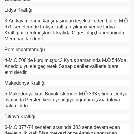
Lidya Krallığı
3-Ari kavimlerinin karışmasından teşekkül eden Lidler M.Ö
670 senelerinde Frikya krallığın yıkarak yerine Lidya
Krallığını kurulmuştur,ilk kralıda Giges olup,hanedanında
Mermnad’lar denir.
Pers İmparatorluğu
4-M.Ö 708′de kurulmuştur.2.Kyrus zamanında M.Ö 546′da
Anadolu’yu ele geçirerek Satrap denilenvalilerle idare
etmişlerdir.
Makedonya Krallığı
5-Makedonya kralı Büyük İskender M.Ö 333 yılında Dörtyol
ovasında Persleri kesin yenilgiye uğratarak,Anadoluya
hakim oldu.
Bitinya Krallığı
6-M.Ö 377-74 seneleri arasında 303 sene devam eden
devletin ilk kralı Bias,merkezi önce Astakos sonradan