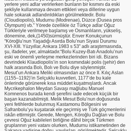
yerlere yeni adlar verirlerken bunların bir kısmını da eski
şekliyle kullanmaya devam ettikleri veya dillerine uygun
hale sokarak adlandırıldıkları görülmektedir. Bolu
(Cloudiopolis), Mudurnu (Modrenae), Düzce (Dusea pros
Olympum) vb.” Yörede özellikle öz Türkçe adlar Oğuz
Türkleriyle verilmeye başlamış ve Osmanlıların, yükseliş,
dönemine, dek,(1450)sürmüştür. Enver Konukçunun
“Köroğlu’nun Yaşadığı Asırda Bolu’nun Siyasi Durumu
XVI-XIII. Yüzyıllar, Ankara 1983 s
53”
adlı araştırmasında,
şu, ifadeler, yer, almaktadır.“Bolu Kuzey-Batı Anadolu’nun
eski ve önemli yerleşme merkezlerinden biri idi. Bizans
devrindeki Klaudiopolis’in son kısmındaki polis (şehir) den
halk arasında Bolı, Bolı ve Bolu diye söylenmiştir.
Mesut’un Ankara Meliki olmasından az önce II. Kılıç Aslan
(1155–1192)’in Selçuklu kuvvetleri, 1177’de bu kale
önlerinde görünerek kısa müddet kuşatmışlardı. Ancak
Mycrikephalon Meydan Savaşı mağlubu Manuel
Komnenos burada kendi şerefini iade edecek küçük bir
başarı kazanabilmişti. Melik Mesut Bolu’nun doğusunda
yeni fetihlerde bulunmuş Kastamonu Bölgesini ve
Safranbolu’yu kuşatarak ele geçirmiş ve Türk göçmenlerini
iskân ettirmiştir. Gerede, Mengen, Köroğlu Dağları ve Bolu
çevresi Oğuz kabileleri birliğine dâhil birçok Türkmen
gruplarının yeni vatanı olurken, Mudurnu istikametinden de
Sakarya vadisine doğru, yayılışları, görülmektedir
.
Selçuklu