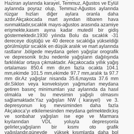
Haziran aylarında karayel, Temmuz, Ağustos ve Eylül
aylarında poyraz olup, Temmuz-Ağustos aylarında
rüzgar hızları diğer aylara oranla daha
azdır.Akçakocada mart ayından itibaren hava
ısınmaktadır,sıcaklık mayıs-ağustos arasında azamiye
erişmekte,kasım ayına kadar mutedil bir gidiş
göstermektedir.1930 yılında Bolu da sıcaklık -31
dereceye düştüğü ve 40 derece sıcaklığa yükseldiği
görülmüştür sıcaklık en düşük aralık ve mart aylarında
rastlanır .bölgede meydana gelen yağışlar orografik
ve depresonik tir,bu nedenle yağışların dağılışında
farklılıklar ortaya çıkmaktadır. Akçakocada yıllık yağış
ortalaması
850.4 mm
dir,en fazla ocakta
104.1
mm
,ekimde
101.5 mm
,ekimde
97.7 mm
,aralık ta
97.7
mm
dir.Az yağışlar nisanda 35.6,mayısta
37.6 mm
dir.Siklon veya konveksiyon yağmurları meydana
getiren basınç minimumları yaz aylarında da hasıl
olmakla ve bu mevsimin yağışlı olmasını
sağlamaktadır.Yaz yağışları NW ( karayel) ve 3.
depresyonun kış mevsiminden daha fazla
Akçakoca’yı etkilemesinden meydana gelmektedir,kış
ve sonbahar yağışları ise ege ve Marmara
kıyılarından VDL yoluyla depresyonla
gelirler,yağışların bir kısmı oto grafik
yağışlarıdır,güneyde yüksek kısımlarda daha bol