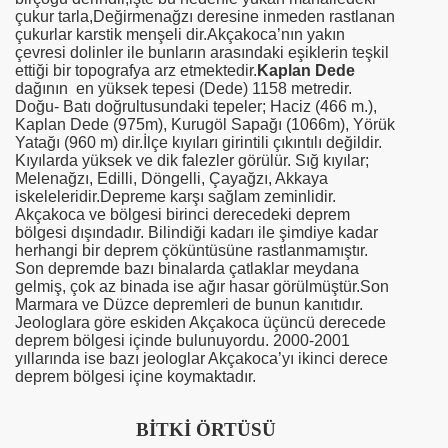
çukur tarla,Değirmenağzı deresine inmeden rastlanan
çukurlar karstik menşeli dir.Akçakoca’nın yakın
çevresi dolinler ile bunların arasındaki eşiklerin teşkil
ettiği bir topografya arz etmektedir.
Kaplan Dede
dağının en yüksek tepesi (Dede) 1158 metredir.
Doğu- Batı doğrultusundaki tepeler; Haciz (
466 m
.),
Kaplan Dede (975m), Kurugöl Sapağı (1066m), Yörük
Yatağı (
960 m
) dir.İlçe kıyıları girintili çıkıntılı değildir.
Kıyılarda yüksek ve dik falezler görülür. Sığ kıyılar;
Melenağzı, Edilli, Döngelli, Çayağzı, Akkaya
iskeleleridir.Depreme karşı sağlam zeminlidir.
Akçakoca ve bölgesi birinci derecedeki deprem
bölgesi dışındadır. Bilindiği kadarı ile şimdiye kadar
herhangi bir deprem çöküntüsüne rastlanmamıştır.
Son depremde bazı binalarda çatlaklar meydana
gelmiş, çok az binada ise ağır hasar görülmüştür.Son
Marmara ve Düzce depremleri de bunun kanıtıdır.
Jeologlara göre eskiden Akçakoca üçüncü derecede
deprem bölgesi içinde bulunuyordu. 2000-2001
yıllarında ise bazı jeologlar Akçakoca’yı ikinci derece
deprem bölgesi içine koymaktadır.
BİTKİ ÖRTÜSÜ