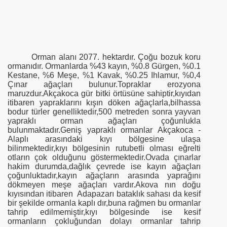
Orman alanı 2077. hektardır. Çoğu bozuk koru
ormanıdır. Ormanlarda %43 kayın, %0.8 Gürgen, %0.1
Kestane, %6 Meşe, %1 Kavak, %0.25 Ihlamur, %0,4
Çınar ağaçları bulunur.Topraklar erozyona
maruzdur.Akçakoca gür bitki örtüsüne sahiptir,kıyıdan
itibaren yapraklarını kışın döken ağaçlarla,bilhassa
bodur türler genelliktedir,500 metreden sonra yayvan
yapraklı orman ağaçları çoğunlukla
bulunmaktadır.Geniş yapraklı ormanlar Akçakoca -
Alaplı arasındaki kıyı bölgesine ulaşa
bilinmektedir,kıyı bölgesinin rutubetli olması eğrelti
otların çok olduğunu göstermektedir.Ovada çınarlar
hakim durumda,dağlık çevrede ise kayın ağaçları
çoğunluktadır,kayın ağaçların arasında yaprağını
dökmeyen meşe ağaçları vardır.Akova nın doğu
kıyısından itibaren Adapazarı bataklık sahası da kesif
bir şekilde ormanla kaplı dır,buna rağmen bu ormanlar
tahrip edilmemiştir,kıyı bölgesinde ise kesif
ormanların çokluğundan dolayı ormanlar tahrip