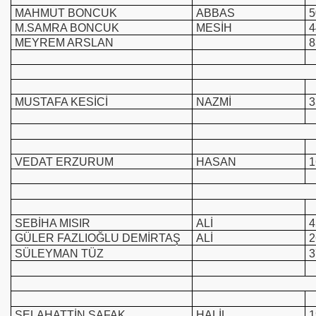
MAHMUT BONCUK
ABBAS
5
M.SAMRA BONCUK
MESİH
4
MEYREM ARSLAN
8
MUSTAFA KESİCİ
NAZMİ
3
VEDAT ERZURUM
HASAN
1
SEBİHA MISIR
ALİ
4
GÜLER FAZLIOĞLU DEMİRTAŞ
ALİ
2
SÜLEYMAN TÜZ
3
SELAHATTİN ŞAFAK
HALİL
1