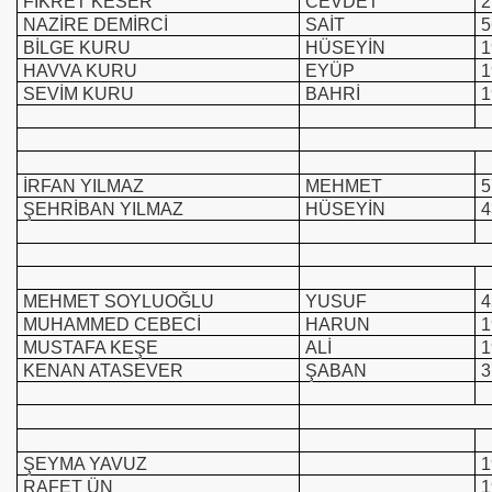
FİKRET KESER
CEVDET
2
NAZİRE DEMİRCİ
SAİT
5
BİLGE KURU
HÜSEYİN
1
HAVVA KURU
EYÜP
1
SEVİM KURU
BAHRİ
1
İRFAN YILMAZ
MEHMET
5
ŞEHRİBAN YILMAZ
HÜSEYİN
4
MEHMET SOYLUOĞLU
YUSUF
4
MUHAMMED CEBECİ
HARUN
1
MUSTAFA KEŞE
ALİ
1
KENAN ATASEVER
ŞABAN
3
ŞEYMA YAVUZ
1
RAFET ÜN
1