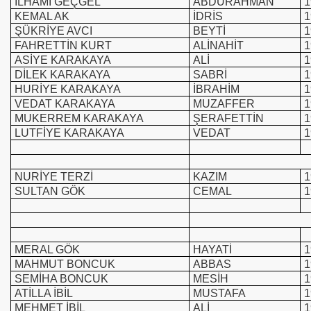
İLHAMİ GEÇGEL
ABDURAHMAN
1
KEMAL AK
İDRİS
1
ŞÜKRİYE AVCI
BEYTİ
1
FAHRETTİN KURT
ALİNAHİT
1
ASİYE KARAKAYA
ALİ
1
DİLEK KARAKAYA
SABRİ
1
HURİYE KARAKAYA
İBRAHİM
1
VEDAT KARAKAYA
MUZAFFER
1
MUKERREM KARAKAYA
ŞERAFETTİN
1
LUTFİYE KARAKAYA
VEDAT
1
NURİYE TERZİ
KAZIM
1
SULTAN GÖK
CEMAL
1
MERAL GÖK
HAYATİ
1
MAHMUT BONCUK
ABBAS
1
SEMİHA BONCUK
MESİH
1
ATİLLA İBİL
MUSTAFA
1
MEHMET İBİL
ALİ
1