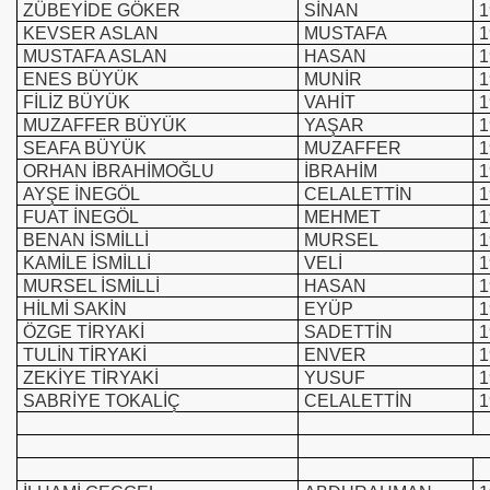
ZÜBEYİDE GÖKER
SİNAN
1
KEVSER ASLAN
MUSTAFA
1
MUSTAFA ASLAN
HASAN
1
ENES BÜYÜK
MUNİR
1
FİLİZ BÜYÜK
VAHİT
1
MUZAFFER BÜYÜK
YAŞAR
1
SEAFA BÜYÜK
MUZAFFER
1
ORHAN İBRAHİMOĞLU
İBRAHİM
1
AYŞE İNEGÖL
CELALETTİN
1
FUAT İNEGÖL
MEHMET
1
BENAN İSMİLLİ
MURSEL
1
KAMİLE İSMİLLİ
VELİ
1
MURSEL İSMİLLİ
HASAN
1
HİLMİ SAKİN
EYÜP
1
ÖZGE TİRYAKİ
SADETTİN
1
TULİN TİRYAKİ
ENVER
1
ZEKİYE TİRYAKİ
YUSUF
1
SABRİYE TOKALİÇ
CELALETTİN
1