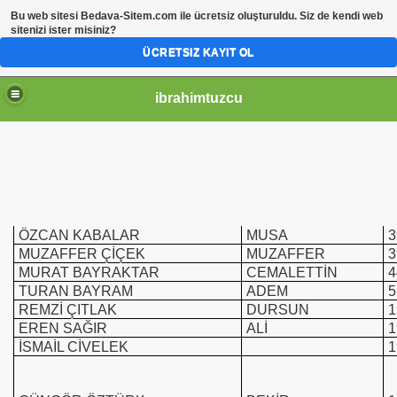
Bu web sitesi
Bedava-Sitem.com
ile ücretsiz oluşturuldu. Siz de kendi web
sitenizi ister misiniz?
ÜCRETSIZ KAYIT OL
ibrahimtuzcu
ÖZCAN KABALAR
MUSA
3
MUZAFFER ÇİÇEK
MUZAFFER
3
MURAT BAYRAKTAR
CEMALETTİN
4
TURAN BAYRAM
ADEM
5
REMZİ ÇITLAK
DURSUN
1
EREN SAĞIR
ALİ
1
İSMAİL CİVELEK
1