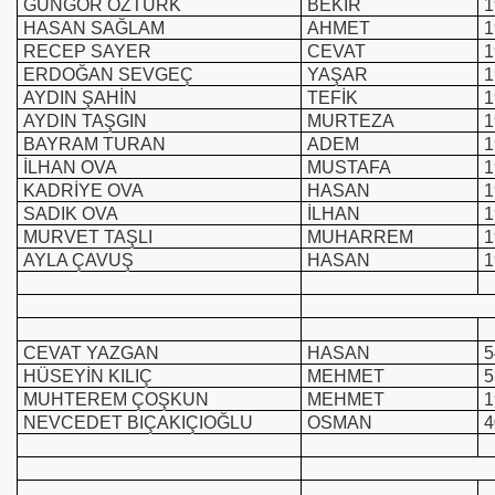
GÜNGÖR ÖZTÜRK
BEKİR
1
HASAN SAĞLAM
AHMET
1
RECEP SAYER
CEVAT
1
ERDOĞAN SEVGEÇ
YAŞAR
1
AYDIN ŞAHİN
TEFİK
1
AYDIN TAŞGIN
MURTEZA
1
BAYRAM TURAN
ADEM
1
İLHAN OVA
MUSTAFA
1
KADRİYE OVA
HASAN
1
SADIK OVA
İLHAN
1
MURVET TAŞLI
MUHARREM
1
AYLA ÇAVUŞ
HASAN
1
CEVAT YAZGAN
HASAN
5
HÜSEYİN KILIÇ
MEHMET
5
MUHTEREM ÇOŞKUN
MEHMET
1
NEVCEDET BIÇAKIÇIOĞLU
OSMAN
4