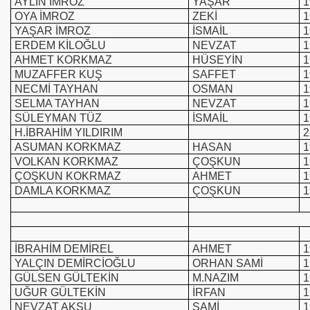
AYLİN İMROZ
YAŞAR
1
OYA İMROZ
ZEKİ
1
YAŞAR İMROZ
İSMAİL
1
ERDEM KİLOĞLU
NEVZAT
1
AHMET KORKMAZ
HÜSEYİN
1
MUZAFFER KUŞ
SAFFET
1
NECMİ TAYHAN
OSMAN
1
SELMA TAYHAN
NEVZAT
1
SÜLEYMAN TÜZ
İSMAİL
1
H.İBRAHİM YILDIRIM
2
ASUMAN KORKMAZ
HASAN
1
VOLKAN KORKMAZ
ÇOŞKUN
1
ÇOŞKUN KOKRMAZ
AHMET
1
DAMLA KORKMAZ
ÇOŞKUN
1
İBRAHİM DEMİREL
AHMET
1
YALÇIN DEMİRCİOĞLU
ORHAN SAMİ
1
GÜLSEN GÜLTEKİN
M.NAZIM
1
UĞUR GÜLTEKİN
İRFAN
1
NEVZAT AKSU
SAMİ
1