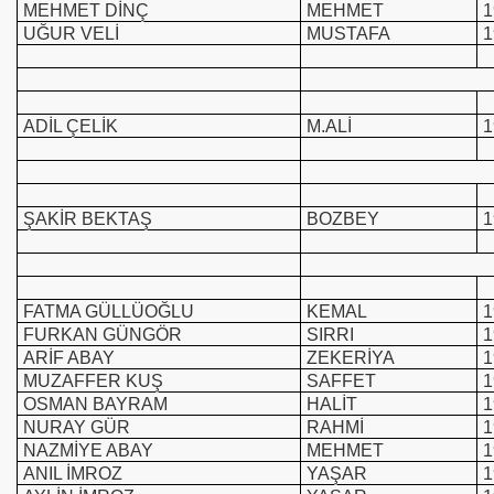
MEHMET DİNÇ
MEHMET
1
UĞUR VELİ
MUSTAFA
1
ADİL ÇELİK
M.ALİ
1
ŞAKİR BEKTAŞ
BOZBEY
1
FATMA GÜLLÜOĞLU
KEMAL
1
FURKAN GÜNGÖR
SIRRI
1
ARİF ABAY
ZEKERİYA
1
MUZAFFER KUŞ
SAFFET
1
OSMAN BAYRAM
HALİT
1
NURAY GÜR
RAHMİ
1
NAZMİYE ABAY
MEHMET
1
ANIL İMROZ
YAŞAR
1