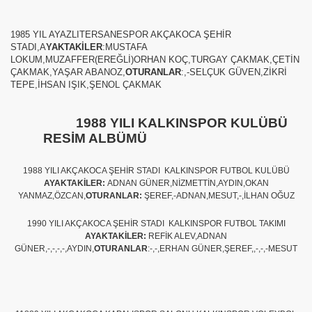
1985 YIL AYAZLITERSANESPOR AKÇAKOCA ŞEHİR
STADI,A
YAKTAKİLER
:MUSTAFA
LOKUM,MUZAFFER(EREĞLİ)ORHAN KOÇ,TURGAY ÇAKMAK,ÇETİN
ÇAKMAK,YAŞAR ABANOZ,
OTURANLAR
:,-SELÇUK GÜVEN,ZİKRİ
TEPE,İHSAN IŞIK,ŞENOL ÇAKMAK
1988 YILI KALKINSPOR KULÜBÜ
RESİM ALBÜMÜ
1988 YILI AKÇAKOCA ŞEHİR STADI KALKINSPOR FUTBOL KULÜBÜ
AYAKTAKİLER:
ADNAN GÜNER,NİZMETTİN,AYDIN,OKAN
YANMAZ,ÖZCAN,
OTURANLAR:
ŞEREF,-ADNAN,MESUT,-,İLHAN OĞUZ
1990 YILI AKÇAKOCA ŞEHİR STADI KALKINSPOR FUTBOL TAKIMI
AYAKTAKİLER:
REFİK ALEV,ADNAN
GÜNER,-,-,-,-,AYDIN,
OTURANLAR
:-,-,ERHAN GÜNER,ŞEREF,,-,-,-MESUT