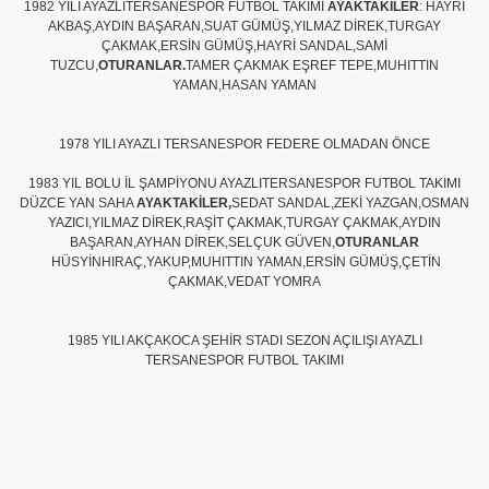
1982 YILI AYAZLITERSANESPOR FUTBOL TAKIMI
AYAKTAKİLER
: HAYRİ
AKBAŞ,AYDIN BAŞARAN,SUAT GÜMÜŞ,YILMAZ DİREK,TURGAY
ÇAKMAK,ERSİN GÜMÜŞ,HAYRİ SANDAL,SAMİ
TUZCU,
OTURANLAR.
TAMER ÇAKMAK EŞREF TEPE,MUHITTIN
YAMAN,HASAN YAMAN
1978 YILI AYAZLI TERSANESPOR FEDERE OLMADAN ÖNCE
1983 YIL BOLU İL ŞAMPİYONU AYAZLITERSANESPOR FUTBOL TAKIMI
DÜZCE YAN SAHA
AYAKTAKİLER,
SEDAT SANDAL,ZEKİ YAZGAN,OSMAN
YAZICI,YILMAZ DİREK,RAŞİT ÇAKMAK,TURGAY ÇAKMAK,AYDIN
BAŞARAN,AYHAN DİREK,SELÇUK GÜVEN,
OTURANLAR
HÜSYİNHIRAÇ,YAKUP,MUHITTIN YAMAN,ERSİN GÜMÜŞ,ÇETİN
ÇAKMAK,VEDAT YOMRA
1985 YILI AKÇAKOCA ŞEHİR STADI SEZON AÇILIŞI AYAZLI
TERSANESPOR FUTBOL TAKIMI