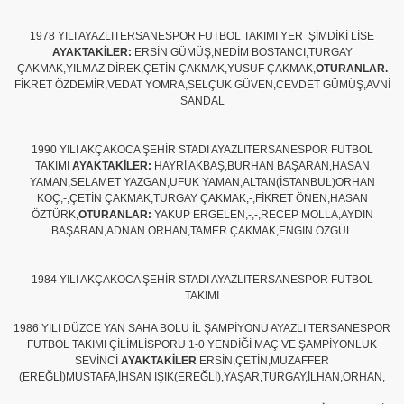
1978 YILI AYAZLITERSANESPOR FUTBOL TAKIMI YER ŞİMDİKİ LİSE
AYAKTAKİLER:
ERSİN GÜMÜŞ,NEDİM BOSTANCI,TURGAY
ÇAKMAK,YILMAZ DİREK,ÇETİN ÇAKMAK,YUSUF ÇAKMAK,
OTURANLAR.
FİKRET ÖZDEMİR,VEDAT YOMRA,SELÇUK GÜVEN,CEVDET GÜMÜŞ,AVNİ
SANDAL
1990 YILI AKÇAKOCA ŞEHİR STADI AYAZLITERSANESPOR FUTBOL
TAKIMI
AYAKTAKİLER:
HAYRİ AKBAŞ,BURHAN BAŞARAN,HASAN
YAMAN,SELAMET YAZGAN,UFUK YAMAN,ALTAN(İSTANBUL)ORHAN
KOÇ,-,ÇETİN ÇAKMAK,TURGAY ÇAKMAK,-,FİKRET ÖNEN,HASAN
ÖZTÜRK,
OTURANLAR:
YAKUP ERGELEN,-,-,RECEP MOLLA,AYDIN
BAŞARAN,ADNAN ORHAN,TAMER ÇAKMAK,ENGİN ÖZGÜL
1984 YILI AKÇAKOCA ŞEHİR STADI AYAZLITERSANESPOR FUTBOL
TAKIMI
1986 YILI DÜZCE YAN SAHA BOLU İL ŞAMPİYONU AYAZLI TERSANESPOR
FUTBOL TAKIMI ÇİLİMLİSPORU 1-0 YENDİĞİ MAÇ VE ŞAMPİYONLUK
SEVİNCİ
AYAKTAKİLER
ERSİN,ÇETİN,MUZAFFER
(EREĞLİ)MUSTAFA,İHSAN IŞIK(EREĞLİ),YAŞAR,TURGAY,İLHAN,ORHAN,