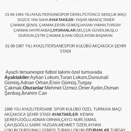
23-09-1984 YILI AYAZLITERSANESPOR DERELİTÜTÜNCÜ GENÇLİK MAÇI
DÜZCE YAN SAHA
AYAKTAKİLER:
YAŞAR ABANOZ,TANER
ÇAKMAK,ŞENOL ÇAKMAK,ERSİN GÜMÜŞ,HASAN YAMAN,TURGAY
ÇAKMAK,HAYRİ AKBAŞ
,OTURANLAR:
SELÇUK GÜVEN,MUŞLU
DURSUN,ÇETİN ÇAKMAK,İLHAN OĞUZ,AYDIN BAŞARAN
01-08-1987 YILI AYAZLITERSANESPOR KULÜBÜ AKÇAKOCA ŞEHİR
STADI
Ayazlı tersanespor futbol takımı özel turnuvada
Ayaktakiler
:Ayhan Lokum,Turan Lokum,Dursunali
Gümüş,Adnan Orhan,Ersin Gümüş,Turgay
Çakmak,
Oturanlar
:Mehmet Üzmez.Ömer Aydın,Osman
Şenbaş,İbrahim Can
1998 YILI AYAZLITERSANE SPOR KULÜBÜ ÖZEL TURNUVA MAÇI
AKÇAKOCA ŞEHİR STADI
AYAKTAKİLER
: KENAN
ŞEREFLİOĞLU,ADNAN ORHAN,ÇAYCI NURİ,İSMAİL
ÇAVUŞOĞLU,SABRİ YAZGAN,MEHMET ÖZER,AYHAN
LOKUM,DURSUNALİ GÜMÜŞ,TURAN LOKUM,
OTURANLAR
:TURGAY