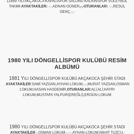
11889 YILI AKÇAKOCA KAPALISPOR SALONU KALKINSPOR VOLEYBOL
TAKIMI
AYAKTAKİLER:
-,-,ADNAN GÜNER
,-,-OTURANLAR:
-,-,RESUL
GENÇ,-,-
1980 YILI DÖNGELLİSPOR KULÜBÜ RESİM
ALBÜMÜ
1881 Y
ILI DÖNGELLİSPOR KULÜBÜ AKÇAKOCA ŞEHİR STADI
AYAKTAKİLER
:SAMİ YAZGAN,AYHAN LOKUM,-,-,MURAT YAZGAN,OSMAN
LOKUM,HASAN HASDEMİR,
OTURANLAR:
ALİ,ALİ,HAYRI
LOKUM,MUSTAFA YALPUR(EREĞLİ),ERGÜN LOKUM
1980
YILI DÖNGELLİSPOR KULÜBÜ AKÇAKOCA ŞEHİR STADI
AYAKTAKİLER
:-,OSMAN LOKUM,-,-,-,AYHAN LOKUM,NIHAT TUZCU,-