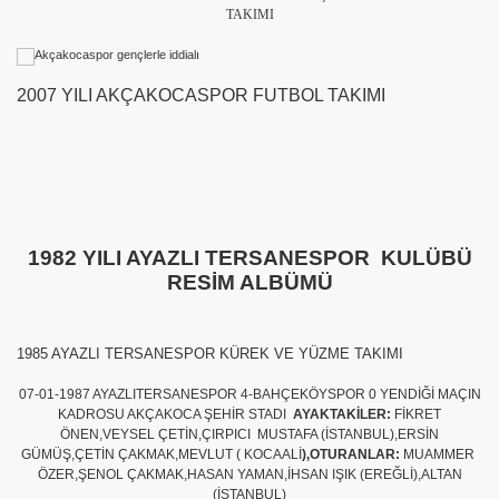
TAKIMI
2007 YILI AKÇAKOCASPOR FUTBOL TAKIMI
1982 YILI AYAZLI TERSANESPOR KULÜBÜ
RESİM ALBÜMÜ
1985 AYAZLI TERSANESPOR KÜREK VE YÜZME TAKIMI
07-01-1987 AYAZLITERSANESPOR 4-BAHÇEKÖYSPOR 0 YENDİĞİ MAÇIN
KADROSU AKÇAKOCA ŞEHİR STADI
AYAKTAKİLER:
FİKRET
ÖNEN,VEYSEL ÇETİN,ÇIRPICI MUSTAFA (İSTANBUL),ERSİN
GÜMÜŞ,ÇETİN ÇAKMAK,MEVLUT ( KOCAALİ
),OTURANLAR:
MUAMMER
ÖZER,ŞENOL ÇAKMAK,HASAN YAMAN,İHSAN IŞIK (EREĞLİ),ALTAN
(İSTANBUL)