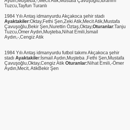
Aydın,Muşteba,-,Mecit Atik,Mustafa Çavuşoğlu,İbrahim
Tuzcu,Tayfun Turanlı
1984 Yılı Antaş idmanyurdu Akçakoca şehir stadı
Ayaktakiler
:Oktay,Fethi Şen,Zeki Atik,Mecit Atik,Mustafa
Çavuşoğlu,Bekir Şen,Nurettin Öztaş,Oktay,
Oturanlar
:Tanju
Tuzcu,Ömer Aydın,Muşteba,Nihat Emili,İsmail
Aydın,-,Cengiz Atik
1984 Yılı Antaş idmanyurdu futbol takımı Akçakoca şehir
stadı
Ayaktakile
r:İsmail Aydın,Muşteba ,Fethi Şen,Mustafa
Çavuşoğlu,Oktay,Cengiz Atik
Oturanlar:
Nihat Emili,-Ömer
Aydın,Mecit, AtikBekir Şen