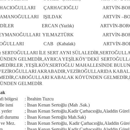
RHACIOĞULLARI ÇARHACIOĞLU ARTVİN-BOR
RAMANOĞULLARI IŞILDAK ARTVİN –BOR
YİDİLER ERCAN (Yazlık) ARTVİN-BORÇ
LEYMANOĞULLARI YILMAZTÜRK ARTVİN-BOR
BOĞULLARI CAB (Kabalak) ARTVİN-BORÇ
:
SERTOĞULLARI İLE SERT AYNI SÜLALEDİR,SERTOĞUL
ÜNDEN GELMEDİR,AYRICA YEŞİLKÖY’DEKİ SERTOĞULL
MEDİRLER ,YEŞİLKÖY,SERTOĞLU MAHALLESİNDE BULU
 VEZİROĞULLARI AKRABADIR,VEZİROĞULLARIDA KABA
MEDİR,CABOĞULLARI KABALAK KÖYÜNDEN GELMEDİR,
ÜNDEN GELMEDİR
ak
fi bölgesi : İbrahim Tuzcu
lle ismi : İhsan Kenan Sertoğlu (Mah .Sak.)
i yerler ; İhsan Kenan Sertoğlu,Kadir Çarhacıoğlu,Aladdin Gürel
afi durumu : İhsan Kenan Sertoğlu Mah.Sak)
ve Mez. : İhsan Kenan Sertoğlu, Kadir Çarhacıoğlu,Aladdin Güre
zm : İhsan Kenan Sertoğlu Kadir Çarhacıoğlu,Aladdin Gürel