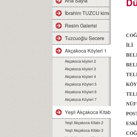
Dü
Ana Sayfa
İbrahim TUZCU kimdir
Resim Galerisi
CO
Tuzcuoğlu Secere
Akçakoca Köyleri 1
B
Akçakoca köyleri 2
BEL
Akçakoca köyleri 3
T
Akçakoca köyleri 4
Akçakoca Köyleri 5
KÖ
Akçakoca Köyleri 6
T
Akçakoca Köyleri 7
N
Yeşil Akçakoca Kitabı 1
PO
Yeşil Akçakoca Kitabı 2
ES
Yeşil Akçakoca Kitabı 3
CO