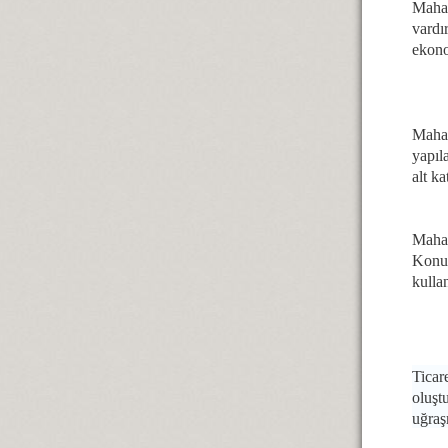
Mahal
vardı
ekono
Mahal
yapıl
alt k
Mahal
Konur
kulla
Ticar
oluşt
uğraş