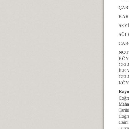
ÇA
KA
SE
SÜ
CA
NOT
KÖY
GEL
İLE
GEL
KÖY
Kayn
Coğra
Maha
Tarih
Coğr
Cami 
Turi