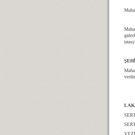
Mahal
Mahal
gider
istas
ŞEH
Mahal
verilm
LA
SE
SE
VEZ