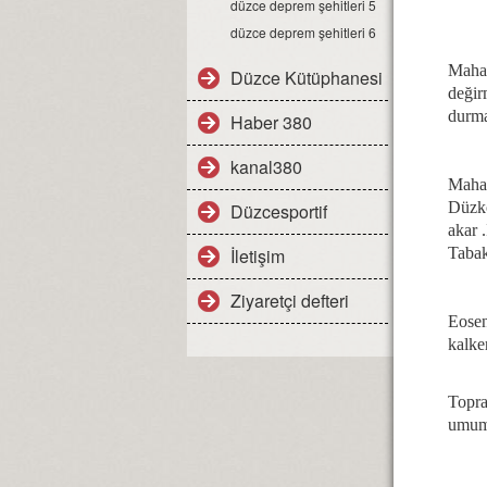
düzce deprem şehitleri 5
düzce deprem şehitleri 6
Mahal
Düzce Kütüphanesi
değir
durma
Haber 380
kanal380
Mahal
Düzkö
Düzcesportif
akar 
İletişim
Tabak
Ziyaretçi defteri
Eosen
kalke
Topra
umumi