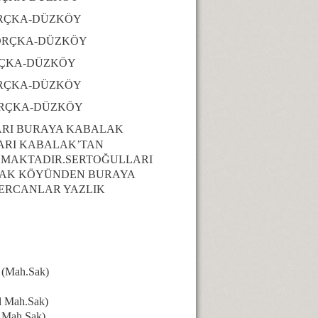
ÇKA-DÜZKÖY
ÇKA-DÜZKÖY
KA-DÜZKÖY
ÇKA-DÜZKÖY
KA-DÜZKÖY
LARI BURAYA KABALAK
ARI KABALAK’TAN
NMAKTADIR.SERTOĞULLARI
LAK KÖYÜNDEN BURAYA
ERCANLAR YAZLIK
 (Mah.Sak)
l Mah.Sak)
 Mah.Sak)