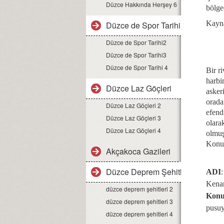
Düzce Hakkında Herşey 6
bölge
Kayn
Düzce de Spor Tarihi1
Düzce de Spor Tarihi2
Düzce de Spor Tarihi3
Düzce de Spor Tarihi 4
Bir r
harbi
Düzce Laz Göçleri
asker
orada
Düzce Laz Göçleri 2
efend
Düzce Laz Göçleri 3
olara
Düzce Laz Göçleri 4
olmuş
Konur
Akçakoca Gazileri
Düzce Deprem Şehitleri
ADI
Kena
düzce deprem şehitleri 2
Konu
düzce deprem şehitleri 3
pusuy
düzce deprem şehitleri 4