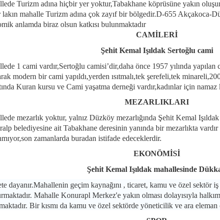
lede Turizm adına hiçbir yer yoktur,Tabakhane köprüsüne yakın oluşund
r lakın mahalle Turizm adına çok zayıf bir bölgedir.D-655 Akçakoca-
mik anlamda biraz olsun katkısı bulunmaktadır
CAMİLERİ
Şehit Kemal Işıldak Sertoğlu cami
lede 1 cami vardır,Sertoğlu camisi’dir,daha önce 1957 yılında yapılan c
arak modern bir cami yapıldı,yerden ısıtmalı,tek şerefeli,tek minareli,200
atında Kuran kursu ve Cami yaşatma derneği vardır,kadınlar için namaz 
MEZARLIKLARI
lede mezarlık yoktur, yalnız Düzköy mezarlığında Şehit Kemal Işıldak m
alp belediyesine ait Tabakhane deresinin yanında bir mezarlıkta vardır
nmıyor,son zamanlarda buradan istifade edeceklerdir.
EKONÖMİSİ
Şehit Kemal Işıldak mahallesinde Dükk
ete dayanır.Mahallenin geçim kaynağını , ticaret, kamu ve özel sektör iş
urmaktadır. Mahalle Konurapl Merkez'e yakın olması dolayısıyla halkımızı
maktadır. Bir kısmı da kamu ve özel sektörde yöneticilik ve ara eleman 