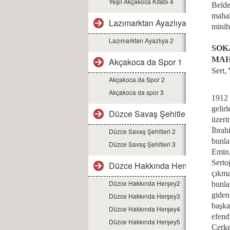
Yeşil Akçakoca Kitabı 4
Belde
mahal
Lazımarktan Ayazlıya 1
minib
Lazımarktan Ayazlıya 2
SOK
MAH
Akçakoca da Spor 1
Sert,
Akçakoca da Spor 2
Akçakoca da spor 3
1912 
gelir
Düzce Savaş Şehitleri 1
üzeri
İbrah
Düzce Savaş Şehitleri 2
bunla
Düzce Savaş Şehitleri 3
Emin,
Serto
Düzce Hakkında Herşey1
çıkma
Düzce Hakkında Herşey2
bunla
giden
Düzce Hakkında Herşey3
başka
Düzce Hakkında Herşey4
efend
Düzce Hakkında Herşey5
Çerke