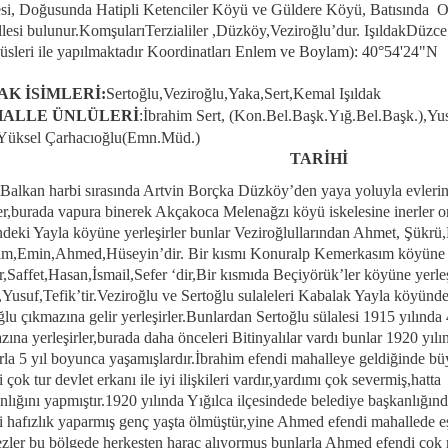
si, Doğusunda Hatipli Ketenciler Köyü ve Güldere Köyü, Batısında 
lesi bulunur.KomşularıTerzialiler ,Düzköy,Veziroğlu’dur. IşıldakDüzc
üsleri ile yapılmaktadır Koordinatları
Enlem ve Boylam): 40°54'24"N
AK İSİMLERİ:
Sertoğlu,Veziroğlu,Yaka,Sert,Kemal Işıldak
ALLE ÜNLÜLERİ
:İbrahim Sert, (Kon.Bel.Başk.Yığ.Bel.Başk.),Yu
 Yüksel Çarhacıoğlu(Emn.Müd.)
TARİHİ
Balkan harbi sırasında Artvin Borçka Düzköy’den yaya yoluyla evlerind
ler,burada vapura binerek Akçakoca Melenağzı köyü iskelesine inerler
ndeki Yayla köyüne yerleşirler bunlar Veziroğlullarından Ahmet, Şükrü
im,Emin,Ahmed,Hüseyin’dir. Bir kısmı Konuralp Kemerkasım köyüne y
r,Saffet,Hasan,İsmail,Sefer ‘dir,Bir kısmıda Beçiyörük’ler köyüne yerleş
Yusuf,Tefik’tir.Veziroğlu ve Sertoğlu sulaleleri Kabalak Yayla köyün
ğlu çıkmazına gelir yerleşirler.Bunlardan Sertoğlu sülalesi 1915 yılınd
zına yerleşirler,burada daha önceleri Bitinyalılar vardı bunlar 1920 yılın
rla 5 yıl boyunca yaşamışlardır.İbrahim efendi mahalleye geldiğinde bü
i çok tur devlet erkanı ile iyi ilişkileri vardır,yardımı çok severmiş,ha
nlığını yapmıştır.1920 yılında Yığılca ilçesindede belediye başkanlığı
i hafızlık yaparmış genç yaşta ölmüştür,yine Ahmed efendi mahallede 
zler bu bölgede herkesten haraç alıyormuş bunlarla Ahmed efendi çok 