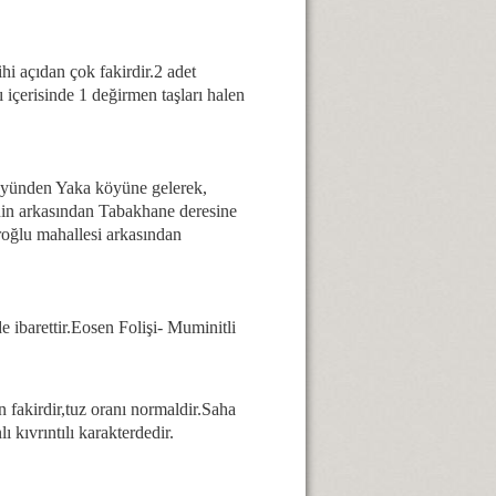
hi açıdan çok fakirdir.2 adet
içerisinde 1 değirmen taşları halen
köyünden Yaka köyüne gelerek,
nin arkasından Tabakhane deresine
iroğlu mahallesi arkasından
e ibarettir.Eosen Folişi- Muminitli
n fakirdir,tuz oranı normaldir.Saha
 kıvrıntılı karakterdedir.