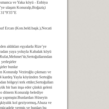
Osmanca ve Yaka köyü - Enbiya
e’ye ulaşım Konuralp,Boğaziçi
 31°9'35"E
suf Ercan (Kon.beld.başk.),Necati
en aldıkları eşyalarla Rize’ye
 oradan yaya yoluyla Kabalak köyü
,Rufat,Mehmet’tir,Sertoğullarından
erleşirler
irler bunlar
den Konuralp Veziroğlu çıkmazı ve
a 4 kardeş Yayla köyünden Sertoğlu
dan bölgeyi terk ettiler,Sertoğulları
yük bir han inşa eder çünkü geleni
tta o dönem Konuralp belediye
nda yapmıştır.Bunlardan Hüseyin
eşkiyalık kol geziyormuş,Abaza ve
mücadele vermiş ve bunları bu