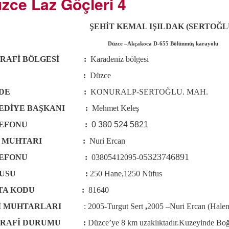
zce Laz Göçleri 4
ŞEHİT KEMAL IŞILDAK (SERTOĞL
Düzce –Akçakoca D-655 Bölünmüş karayolu
ĞRAFİ BÖLGESİ :
Karadeniz bölgesi
İLİ :
Düzce
ELDE :
KONURALP-SERTOĞLU. MAH.
EDİYE BAŞKANI :
Mehmet Keleş
ELEFONU :
0 380 524 5821
Y MUHTARI :
Nuri Ercan
5323746891
ELEFONU :
03805412095-0
ÜFUSU :
250 Hane,1250 Nüfus
STA KODU :
81640
Kİ MUHTARLARI
: 2005-Turgut Sert
,
2005 –Nuri Ercan (Halen
ĞRAFİ DURUMU :
Düzce’ye 8 km uzaklıktadır.Kuzeyinde Boğ