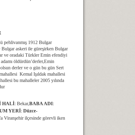
R
çlü pehlivanmış 1912 Bulgar
 Bulgar askeri ile güreşirken Bulgar
lar ve oradaki Türkler Emin efendiyi
i adamı öldürdün’derler,Emin
 olsun derler ve o gün bu gün Sert
u mahallesi Kemal Işıldak mahallesi
hallesi bu mahalleler 2005 yılında
lur
 HALİ
: Bekar,
BABA ADI
:
UM YERİ
:
Düzce-
fa Viranşehir ilçesinde görevli iken