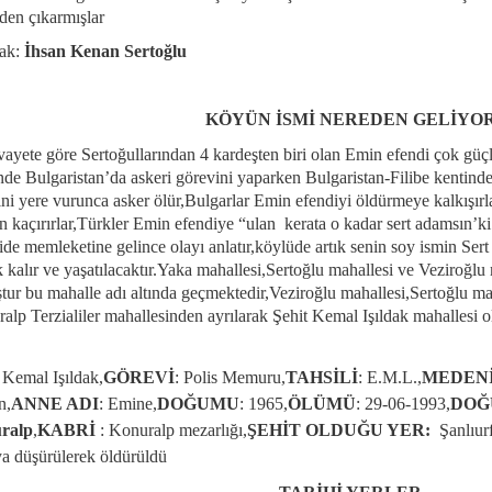
den çıkarmışlar
ak:
İhsan Kenan Sertoğlu
KÖYÜN İSMİ NEREDEN GELİYO
ivayete göre Sertoğullarından 4 kardeşten biri olan Emin efendi çok gü
nde Bulgaristan’da askeri görevini yaparken Bulgaristan-Filibe kentinde
ini yere vurunca asker ölür,Bulgarlar Emin efendiyi öldürmeye kalkışır
n kaçırırlar,Türkler Emin efendiye “ulan kerata o kadar sert adamsın’k
ide memleketine gelince olayı anlatır,köylüde artık senin soy ismin Sert
k kalır ve yaşatılacaktır.Yaka mahallesi,Sertoğlu mahallesi ve Veziroğl
tur bu mahalle adı altında geçmektedir,Veziroğlu mahallesi,Sertoğlu ma
alp Terzialiler mahallesinden ayrılarak Şehit Kemal Işıldak mahallesi o
: Kemal Işıldak,
GÖREVİ
: Polis Memuru,
TAHSİLİ
: E.M.L.,
MEDENİ
n,
ANNE ADI
: Emine,
DOĞUMU
: 1965,
ÖLÜMÜ
: 29-06-1993,
DOĞ
ralp
,
KABRİ
: Konuralp mezarlığı,
ŞEHİT OLDUĞU YER:
Şanlıur
a düşürülerek öldürüldü