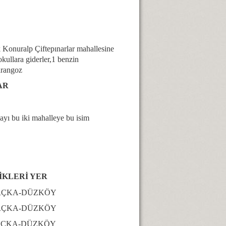
 Konuralp Çiftepınarlar mahallesine
okullara giderler,1 benzin
arangoz
AR
layı bu iki mahalleye bu isim
Rİ YER
KA-DÜZKÖY
KA-DÜZKÖY
ÇKA-DÜZKÖY