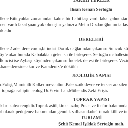
TARİHİ YERLER
İhsan Kenan Sertoğlu
lede Bitinyalılar zamanından kalma bir Lahit taşı vardı fakat çalındı,tari
men vardı fakat şuan yok olmuştur yalnızca Metin Dizdaroğlunun tarlası 
ktadır
DERELERİ
lede 2 adet dere vardır,birincisi Doruk dağlarından çıkan su Suncuk 
y’e akar burada Kabalaktan gelen su ile birleşerek Sertoğlu mahallesi
.İkincisi ise Aybaşı köyünden çıkan su İndelek deresi ile birleşerek Vez
hane deresine akar ve Karadeniz’e dökülür
JEOLOJİK YAPISI
-Folişi,Muminitli Kalker mevcuttur..Paleozoik devre ve tersier arazilerd
r toprağa sahiptir Jeolog Dr.Ervin Lan,Mühendis Zeki Erişir.
TOPRAK YAPISI
klar kahverengidir.Toprak asitli,kireci azdır,.Potas ve fosfor bakımında
 olarak pedojenez bakımından genulik safhasındadır.Toprak killi ve tınlı
TURIZMİ
Şehit Kemal Işıldak Sertoğlu mah.