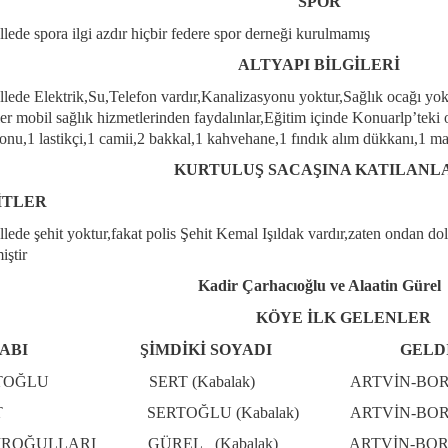
SPOR
lede spora ilgi azdır hiçbir federe spor derneği kurulmamış
ALTYAPI BİLGİLERİ
lede Elektrik,Su,Telefon vardır,Kanalizasyonu yoktur,Sağlık ocağı yok
ler mobil sağlık hizmetlerinden faydalınlar,Eğitim içinde Konuarlp’teki 
yonu,1 lastikçi,1 camii,2 bakkal,1 kahvehane,1 fındık alım dükkanı,1 m
KURTULUŞ SACAŞINA KATILANL
İTLER
lede şehit yoktur,fakat polis Şehit Kemal Işıldak vardır,zaten ondan do
iştir
Kadir Çarhacıoğlu ve Alaatin Gürel
KÖYE İLK GELENLER
KABI ŞİMDİKİ SOYADI GELDİKLE
RTOĞLU SERT (Kabalak) ARTVİN-BORÇ
RT SERTOĞLU (Kabalak) ARTVİN-BORÇ
İROĞULLARI GÜREL (Kabalak) ARTVİN-BOR