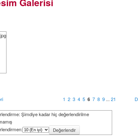
sim Galerisi
jpg
ri
1
2
3
4
5
6
7
8
9
...
21
D
lendirme: Şimdiye kadar hiç değerlendirilme
lmamış
rlendirmen: