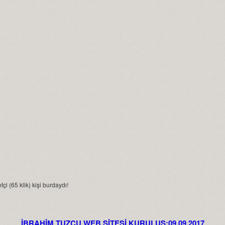
çi (65 klik) kişi burdaydı!
İBRAHİM TUZCU WEB SİTESİ KURULUŞ:09.09.2017