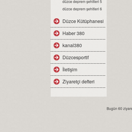
düzce deprem şehitleri 5
düzce deprem şehitleri 6
Düzce Kütüphanesi
Haber 380
kanal380
Düzcesportif
İletişim
Ziyaretçi defteri
Bugün 60 ziyaret