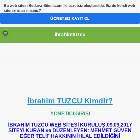
Bu web sitesi
Bedava-Sitem.com
ile ücretsiz oluşturuldu. Siz de kendi web
sitenizi ister misiniz?
ÜCRETSIZ KAYIT OL
ibrahimtuzcu
İbrahim TUZCU Kimdir?
YÖNETİCİ GİRİŞİ
İBRAHİM TUZCU WEB SİTESİ KURULUŞ:09.09.2017
SİTEYİ KURAN ve DÜZENLEYEN: MEHMET GÜVEN
EĞER TELİF HAKKININ İHLAL EDİLDİĞİNİ